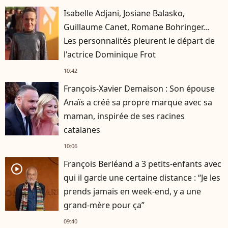
Isabelle Adjani, Josiane Balasko,
Guillaume Canet, Romane Bohringer...
Les personnalités pleurent le départ de
l'actrice Dominique Frot
10:42
François-Xavier Demaison : Son épouse
Anaïs a créé sa propre marque avec sa
maman, inspirée de ses racines
catalanes
10:06
François Berléand a 3 petits-enfants avec
player2
qui il garde une certaine distance : “Je les
prends jamais en week-end, y a une
grand-mère pour ça”
09:40