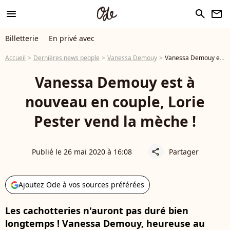
menu
search
newsletter
Billetterie
En privé avec
Accueil
Dernières news people
Vanessa Demouy
Vanessa Demouy est à nouveau en couple, Lorie Pester vend la mèche !
Vanessa Demouy est à
nouveau en couple, Lorie
Pester vend la mèche !
Publié le 26 mai 2020 à 16:08
Partager
share
Ajoutez Ode à vos sources préférées
Les cachotteries n'auront pas duré bien
longtemps ! Vanessa Demouy, heureuse au