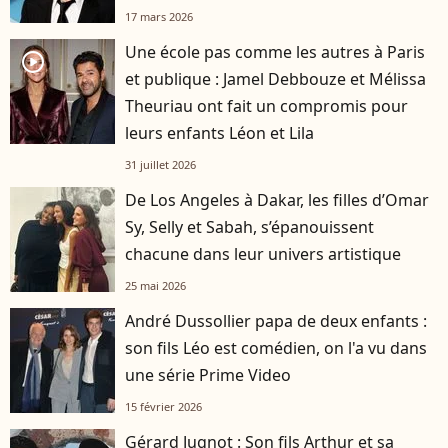
17 mars 2026
Une école pas comme les autres à Paris
player2
et publique : Jamel Debbouze et Mélissa
Theuriau ont fait un compromis pour
leurs enfants Léon et Lila
31 juillet 2026
De Los Angeles à Dakar, les filles d’Omar
Sy, Selly et Sabah, s’épanouissent
chacune dans leur univers artistique
25 mai 2026
André Dussollier papa de deux enfants :
son fils Léo est comédien, on l'a vu dans
une série Prime Video
15 février 2026
Gérard Jugnot : Son fils Arthur et sa