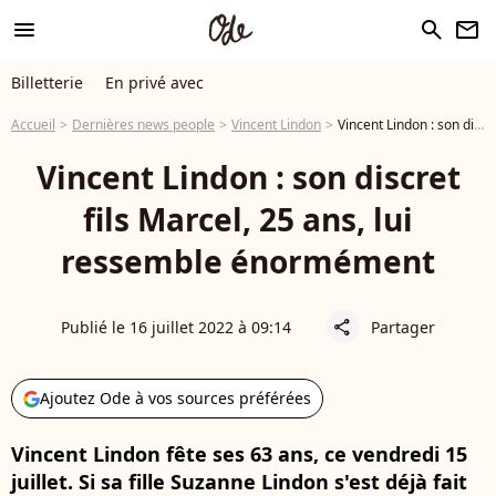
menu
search
newsletter
Billetterie
En privé avec
Accueil
Dernières news people
Vincent Lindon
Vincent Lindon : son discret fils Marcel, 25 ans, lui ressemble énormément
Vincent Lindon : son discret
fils Marcel, 25 ans, lui
ressemble énormément
Publié le 16 juillet 2022 à 09:14
Partager
share
Ajoutez Ode à vos sources préférées
Vincent Lindon fête ses 63 ans, ce vendredi 15
juillet. Si sa fille Suzanne Lindon s'est déjà fait