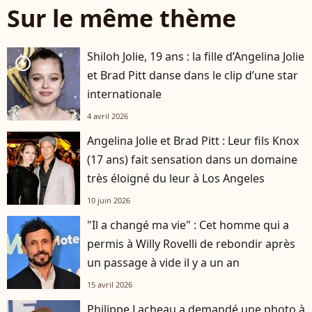
Sur le même thème
Shiloh Jolie, 19 ans : la fille d’Angelina Jolie
player2
et Brad Pitt danse dans le clip d’une star
internationale
4 avril 2026
Angelina Jolie et Brad Pitt : Leur fils Knox
(17 ans) fait sensation dans un domaine
très éloigné du leur à Los Angeles
10 juin 2026
"Il a changé ma vie" : Cet homme qui a
permis à Willy Rovelli de rebondir après
un passage à vide il y a un an
15 avril 2026
Philippe Lacheau a demandé une photo à