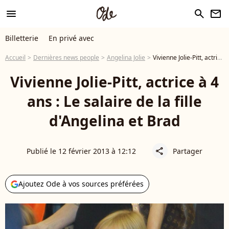
menu
search
newsletter
Billetterie
En privé avec
Accueil
Dernières news people
Angelina Jolie
Vivienne Jolie-Pitt, actrice à 4 ans : Le salaire de la fille d'Angelina et Brad
Vivienne Jolie-Pitt, actrice à 4
ans : Le salaire de la fille
d'Angelina et Brad
Publié le 12 février 2013 à 12:12
Partager
share
Ajoutez Ode à vos sources préférées