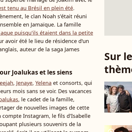
est tenu au Brésil en plein été
.
nement, le clan Noah s'était réuni
ensemble en Jamaïque. La famille
aque puisqu'ils étaient dans la petite
r avoir été le lieu de résidence d'un
n anglais, auteur de la saga James
Sur 
thèm
ur Joalukas et les siens
leejah
,
Jenaye
,
Yelena
et consorts, qui
ieurs mois sans se voir. Des vacances
oalukas
, le cadet de la famille,
artager de nouvelles images de cette
compte Instagram, le fils d'Isabelle
oupant plusieurs souvenirs de la