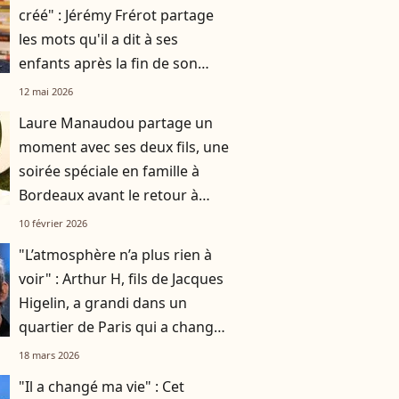
créé" : Jérémy Frérot partage
les mots qu'il a dit à ses
enfants après la fin de son
histoire avec leur mère Laure
12 mai 2026
Manaudou
Laure Manaudou partage un
moment avec ses deux fils, une
soirée spéciale en famille à
Bordeaux avant le retour à
Paris
10 février 2026
"L’atmosphère n’a plus rien à
voir" : Arthur H, fils de Jacques
Higelin, a grandi dans un
quartier de Paris qui a changé
du tout au tout
18 mars 2026
"Il a changé ma vie" : Cet