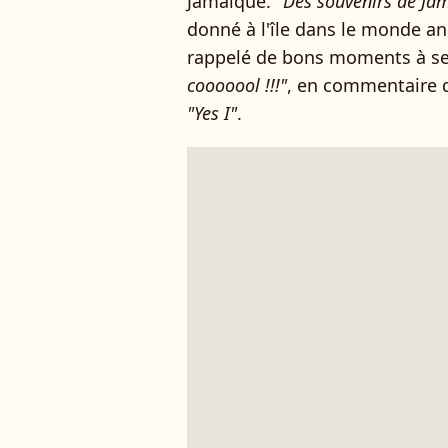
Jamaïque.
"Des souvenirs de Ja
donné à l'île dans le monde a
rappelé de bons moments à ses
cooooool !!!"
, en commentaire q
"Yes I"
.