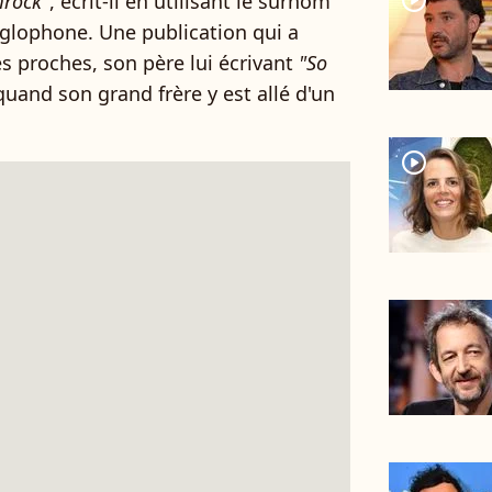
player2
mrock"
, écrit-il en utilisant le surnom
nglophone. Une publication qui a
 proches, son père lui écrivant
"So
uand son grand frère y est allé d'un
player2