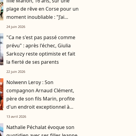
fille Manon, 16 ans, sur une
plage de rêve en Corse pour un
moment inoubliable : "J’ai
réalisé mon rêve"
24 juin 2026
"Ca ne s'est pas passé comme
prévu" : après l'échec, Giulia
Sarkozy reste optimiste et fait
la fierté de ses parents
22 juin 2026
Nolwenn Leroy : Son
compagnon Arnaud Clément,
père de son fils Marin, profite
d'un endroit exceptionnel à
Monaco
13 avril 2026
Nathalie Péchalat évoque son
quotidien avec ses filles Jeanne