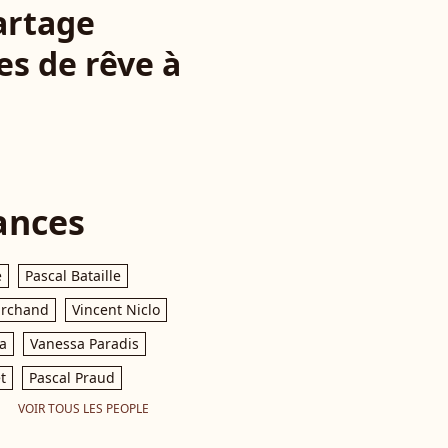
artage
s de rêve à
ances
e
Pascal Bataille
archand
Vincent Niclo
a
Vanessa Paradis
t
Pascal Praud
VOIR TOUS LES PEOPLE