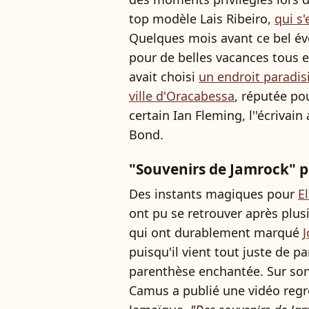
top modèle Lais Ribeiro,
qui s'
Quelques mois avant ce bel évè
pour de belles vacances tous 
avait choisi
un endroit paradisi
ville d'Oracabessa
, réputée pou
certain Ian Fleming, l''écrivai
Bond.
"Souvenirs de Jamrock" po
Des instants magiques pour
E
ont pu se retrouver après plus
qui ont durablement marqué
J
puisqu'il vient tout juste de p
parenthèse enchantée. Sur son 
Camus a publié une vidéo regr