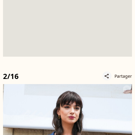
2/16
Partager
share