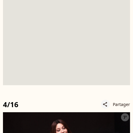
4/16
Partager
share