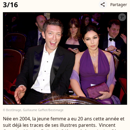
3/16
Partager
share
© BestImage, Guillaume Gaffiot/Bestimage
Née en 2004, la jeune femme a eu 20 ans cette année et
suit déjà les traces de ses illustres parents. Vincent