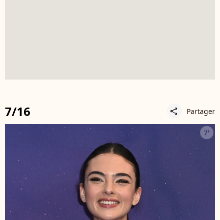
7/16
Partager
share