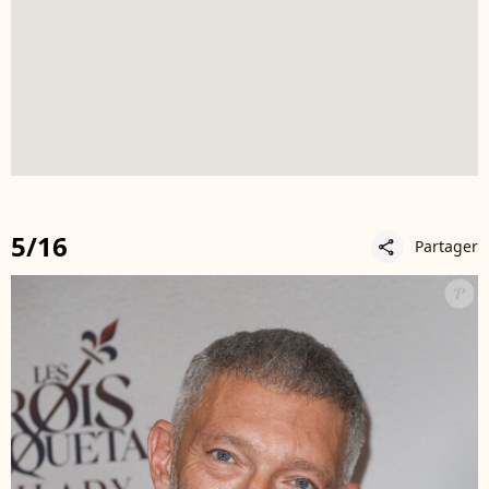
5/16
Partager
share