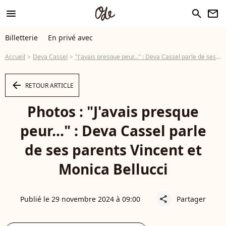
menu
search
newsletter
Billetterie
En privé avec
Accueil
Deva Cassel
"J'avais presque peur..." : Deva Cassel parle de ses parents Vincent et Monica Bellucci
arrow_left
RETOUR ARTICLE
Photos : "J'avais presque
peur..." : Deva Cassel parle
de ses parents Vincent et
Monica Bellucci
Publié le 29 novembre 2024 à 09:00
Partager
share