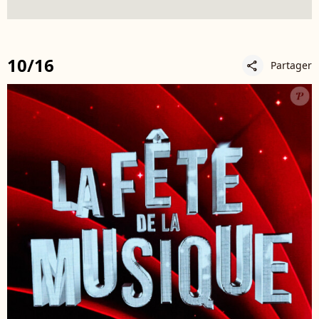
10/16
Partager
share