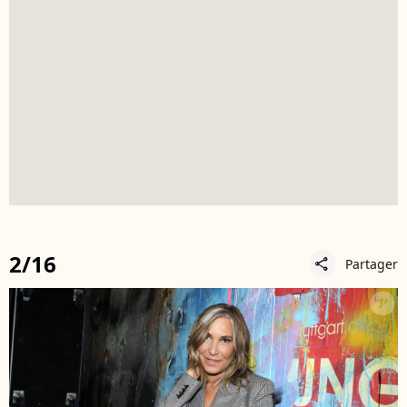
2/16
Partager
share