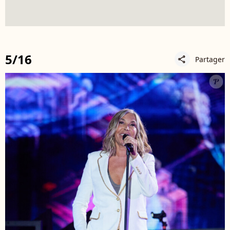
5/16
Partager
share