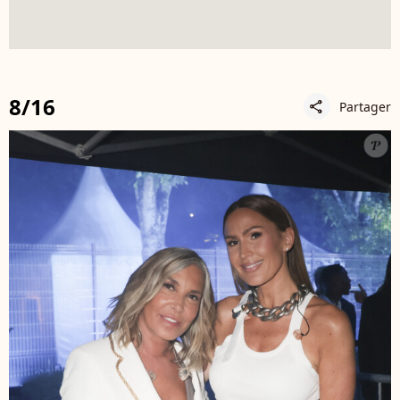
8/16
Partager
share