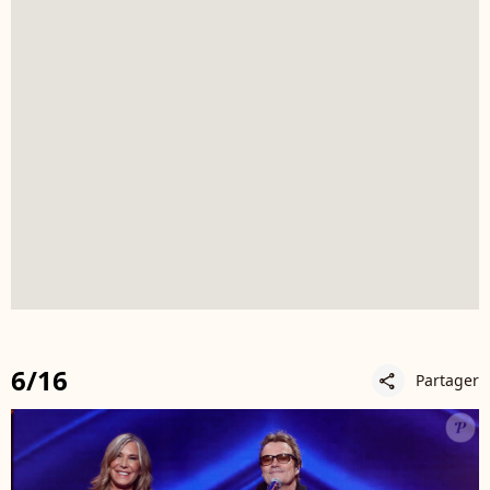
6/16
Partager
share