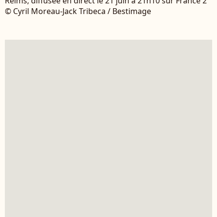
Reims, diffusée en direct le 21 juin à 21h10 sur France 2
© Cyril Moreau-Jack Tribeca / Bestimage