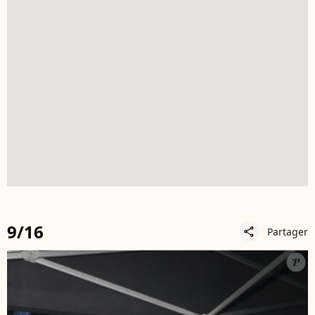
9/16
Partager
share