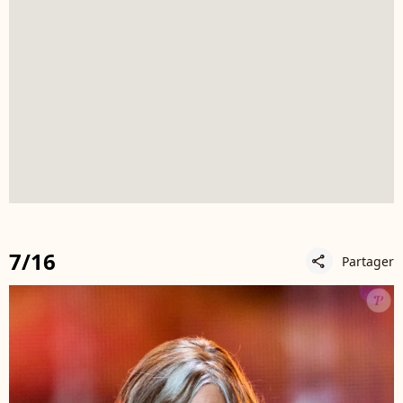
7/16
Partager
share