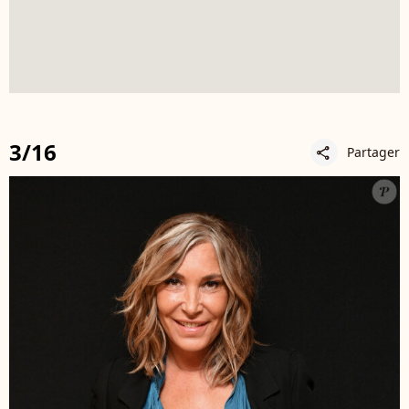
3/16
Partager
share