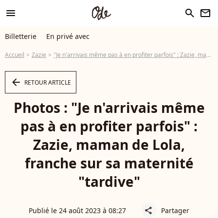
menu
search
newsletter
Billetterie
En privé avec
Accueil
Zazie
"Je n'arrivais même pas à en profiter parfois" : Zazie, maman de Lola, franche sur sa maternité "tardive"
arrow_left
RETOUR ARTICLE
Photos : "Je n'arrivais même
pas à en profiter parfois" :
Zazie, maman de Lola,
franche sur sa maternité
"tardive"
Publié le 24 août 2023 à 08:27
Partager
share