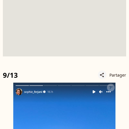
9/13
Partager
share