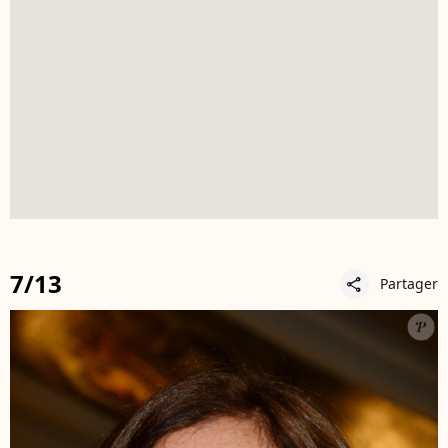
7/13
Partager
share