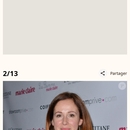
2/13
Partager
share