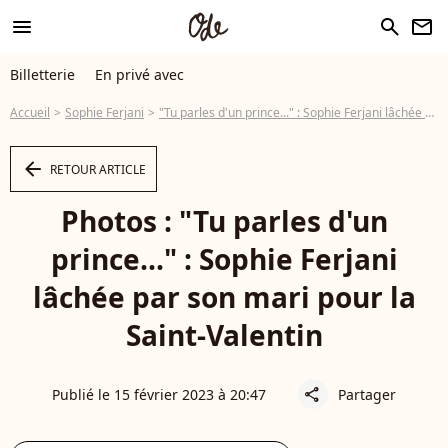
menu
search
newsletter
Billetterie
En privé avec
Accueil
Sophie Ferjani
"Tu parles d'un prince..." : Sophie Ferjani lâchée par son mari pour la Saint-Valentin
arrow_left
RETOUR ARTICLE
Photos : "Tu parles d'un
prince..." : Sophie Ferjani
lâchée par son mari pour la
Saint-Valentin
Publié le 15 février 2023 à 20:47
Partager
share