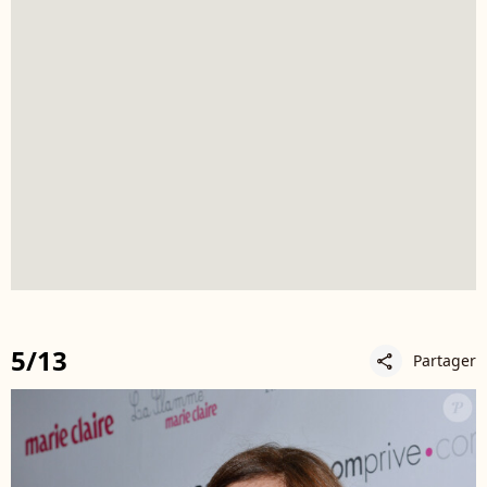
5/13
Partager
share