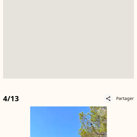
4/13
Partager
share