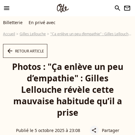
menu
search
newsletter
Billetterie
En privé avec
Accueil
Gilles Lellouche
"Ça enlève un peu d’empathie" : Gilles Lellouche révèle cette mauvaise habitude qu’il a prise
arrow_left
RETOUR ARTICLE
Photos : "Ça enlève un peu
d’empathie" : Gilles
Lellouche révèle cette
mauvaise habitude qu’il a
prise
Publié le 5 octobre 2025 à 23:08
Partager
share