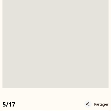
5/17
Partager
share