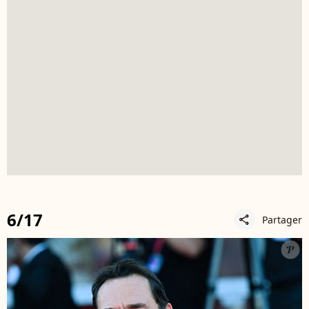
6/17
Partager
share