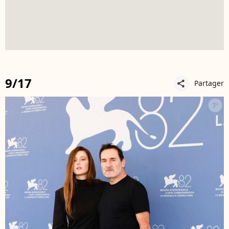
9/17
Partager
share