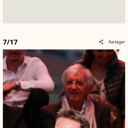
7/17
Partager
share