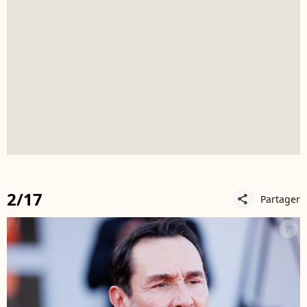
2/17
Partager
share