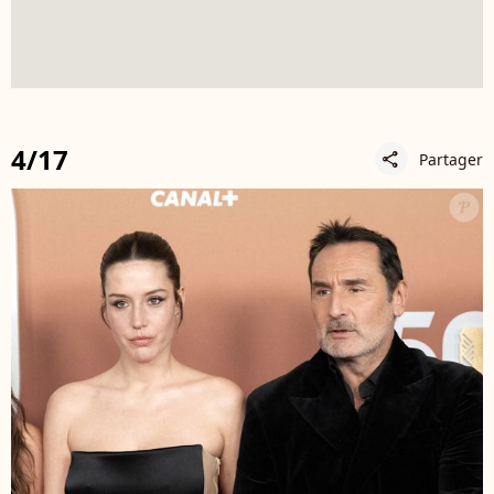
4/17
Partager
share