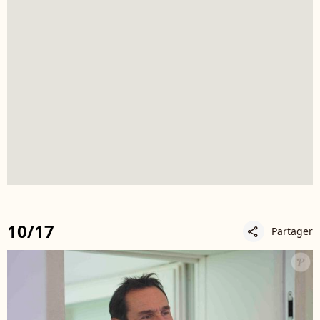
10/17
Partager
share