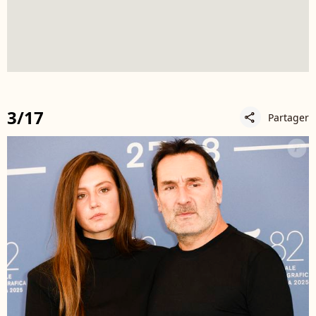
3/17
Partager
share