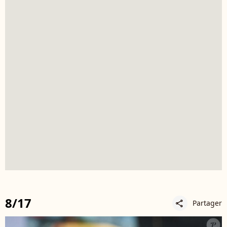
8/17
Partager
share