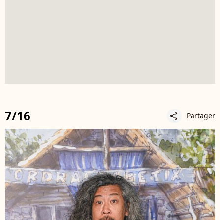
7/16
Partager
share