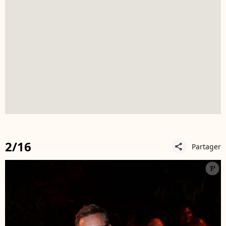
2/16
Partager
share