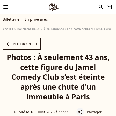
menu
search
newsletter
Billetterie
En privé avec
Accueil
Dernières news
À seulement 43 ans, cette figure du Jamel Comedy Club s’est éteinte après une chute d'un immeuble à Paris
arrow_left
RETOUR ARTICLE
Photos : À seulement 43 ans,
cette figure du Jamel
Comedy Club s’est éteinte
après une chute d'un
immeuble à Paris
Publié le 10 juillet 2025 à 11:22
Partager
share