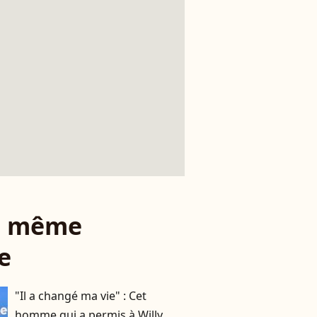
le même
e
"Il a changé ma vie" : Cet
homme qui a permis à Willy