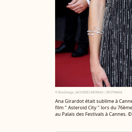
© BestImage, JACOVIDES-MOREAU / BESTIMAGE
Ana Girardot était sublime à Can
film " Asteroid City " lors du 76èm
au Palais des Festivals à Cannes.