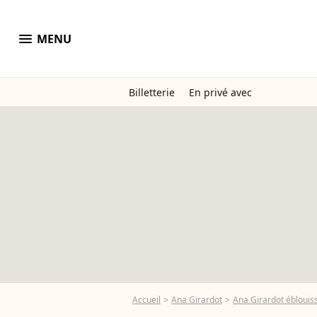
menu
MENU
Billetterie
En privé avec
Accueil
Ana Girardot
Ana Girardot éblouiss