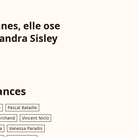
nes, elle ose
Sandra Sisley
ances
e
Pascal Bataille
archand
Vincent Niclo
a
Vanessa Paradis