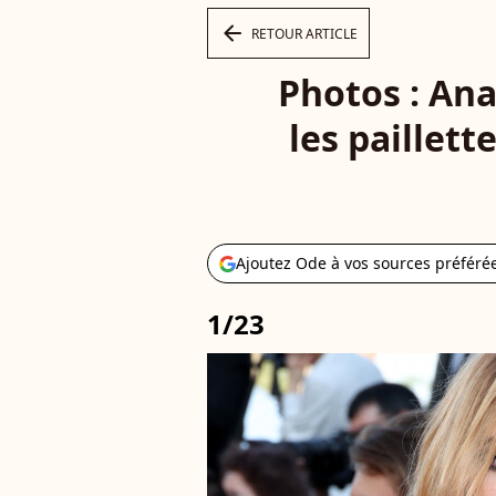
arrow_left
RETOUR ARTICLE
Photos : Ana
les paillett
Ajoutez Ode à vos sources préféré
1/23