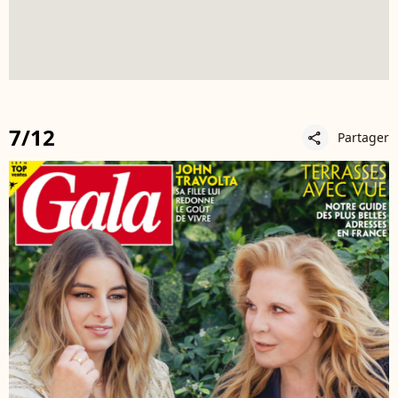
7/12
Partager
share