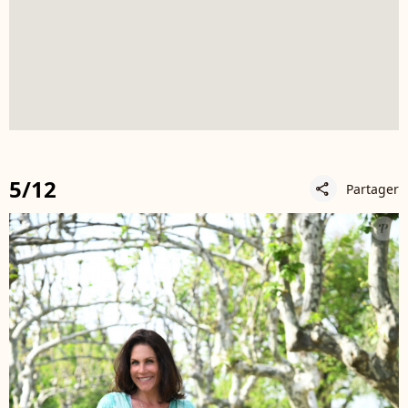
5/12
Partager
share