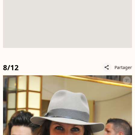
8/12
Partager
share