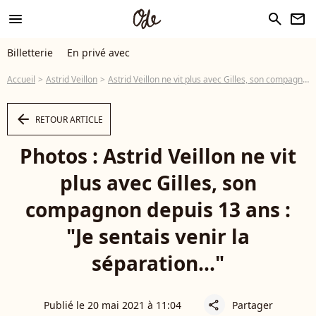
menu
search
newsletter
Billetterie
En privé avec
Accueil
Astrid Veillon
Astrid Veillon ne vit plus avec Gilles, son compagnon depuis 13 ans : "Je sentais venir la séparation..."
arrow_left
RETOUR ARTICLE
Photos : Astrid Veillon ne vit
plus avec Gilles, son
compagnon depuis 13 ans :
"Je sentais venir la
séparation..."
Publié le 20 mai 2021 à 11:04
Partager
share