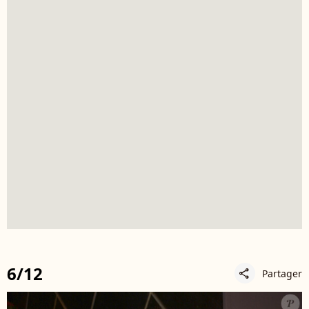
6/12
Partager
share