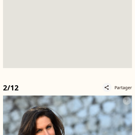
2/12
Partager
share