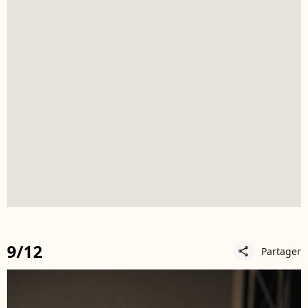
9/12
Partager
share