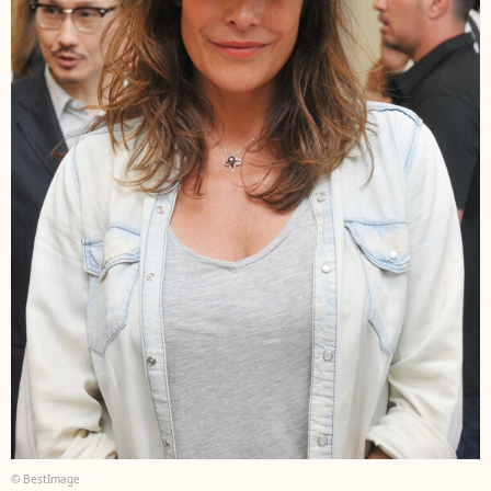
© BestImage