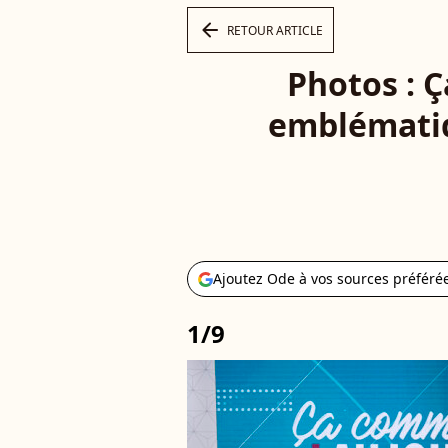
arrow_left
RETOUR ARTICLE
Photos : 
emblématiq
Ajoutez Ode à vos sources préféré
1/9