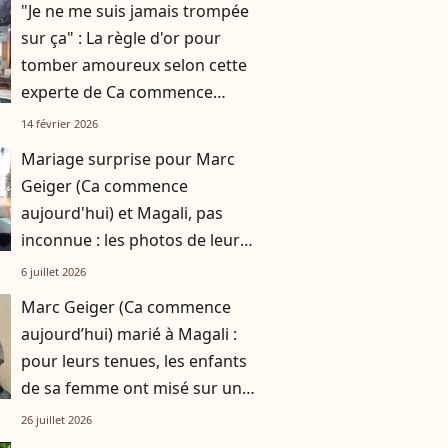
"Je ne me suis jamais trompée
sur ça" : La règle d'or pour
tomber amoureux selon cette
experte de Ca commence
aujourd'hui
14 février 2026
Mariage surprise pour Marc
Geiger (Ca commence
aujourd'hui) et Magali, pas
inconnue : les photos de leur
union partagées
6 juillet 2026
Marc Geiger (Ca commence
aujourd’hui) marié à Magali :
pour leurs tenues, les enfants
de sa femme ont misé sur une
couleur qui n’a pas toujours été
26 juillet 2026
bien vue