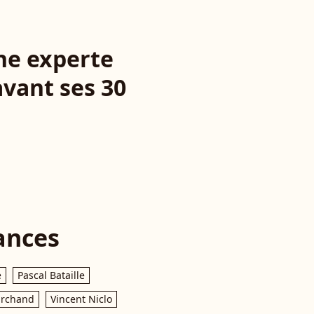
ne experte
vant ses 30
ances
e
Pascal Bataille
archand
Vincent Niclo