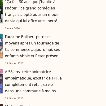
"Ça fait 30 ans que j’habite à
l'hôtel" : ce grand comédien
français a opté pour un mode
de vie qui lui offre une liberté
totale
3 mars 2026
Faustine Bollaert perd ses
moyens après un tournage de
Ca commence aujourd'hui, ses
enfants Abbie et Peter présents
pour elle
13 février 2026
À 58 ans, cette animatrice
emblématique, ex-star de TF1, a
complètement refait sa vie
dans une commune à moins de
deux heures d’avion de Paris
28 février 2026