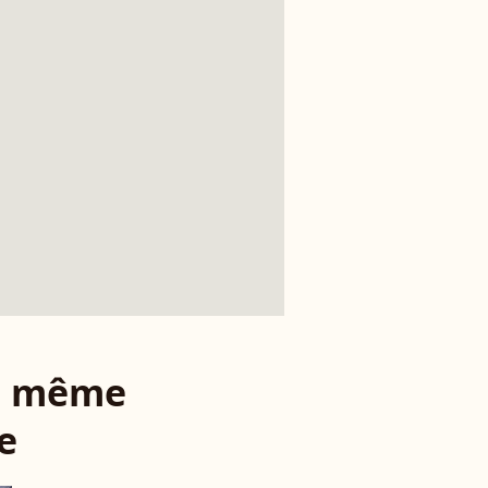
le même
e