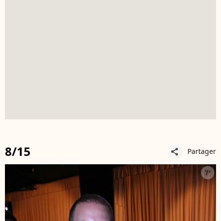
8/15
Partager
share