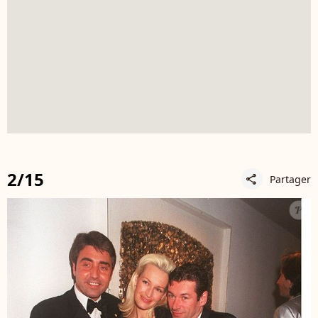
2/15
Partager
share