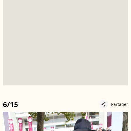
6/15
Partager
share