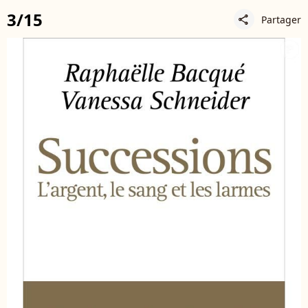
3/15
Partager
share