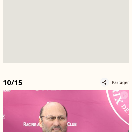
10/15
Partager
share