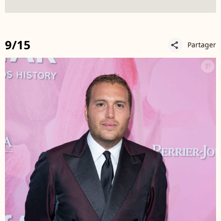
9/15
Partager
share