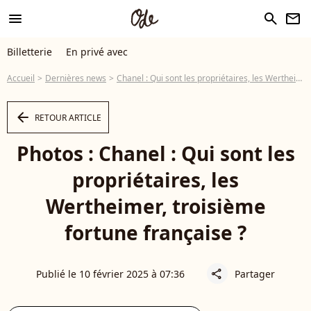
menu
search
newsletter
Billetterie
En privé avec
Accueil
Dernières news
Chanel : Qui sont les propriétaires, les Wertheimer, troisième fortune française ?
arrow_left
RETOUR ARTICLE
Photos : Chanel : Qui sont les
propriétaires, les
Wertheimer, troisième
fortune française ?
Publié le 10 février 2025 à 07:36
Partager
share