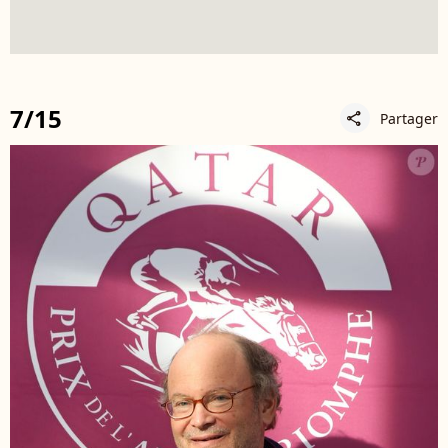
7/15
Partager
share