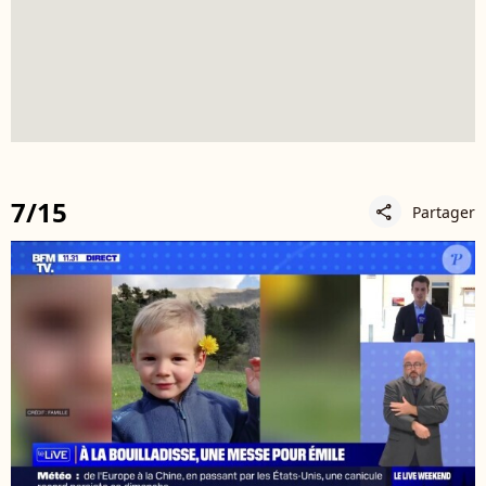
7/15
Partager
share