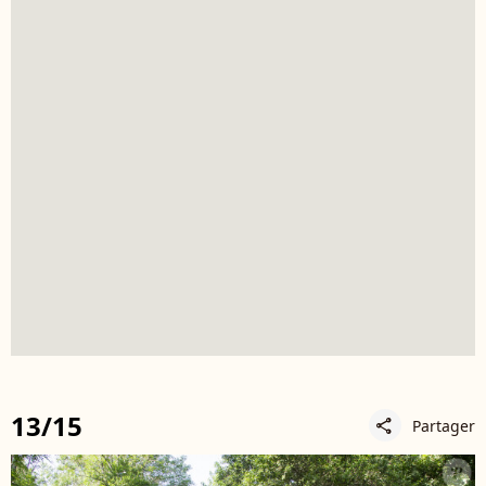
13/15
Partager
share