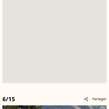
6/15
Partager
share