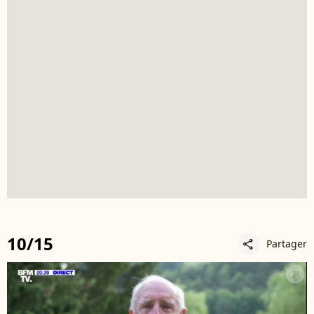
10/15
Partager
share