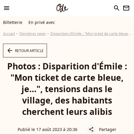
menu
search
newsletter
Billetterie
En privé avec
Accueil
Dernières news
Disparition d'Émile : "Mon ticket de carte bleue, je...", tensions dans le village, des habitants cherchent leurs alibis
arrow_left
RETOUR ARTICLE
Photos : Disparition d'Émile :
"Mon ticket de carte bleue,
je...", tensions dans le
village, des habitants
cherchent leurs alibis
Publié le 17 août 2023 à 20:36
Partager
share