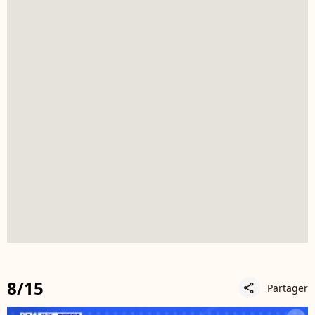
8/15
Partager
share