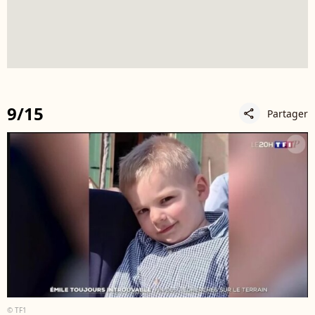
9/15
Partager
share
© TF1