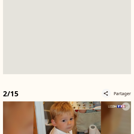
2/15
Partager
share