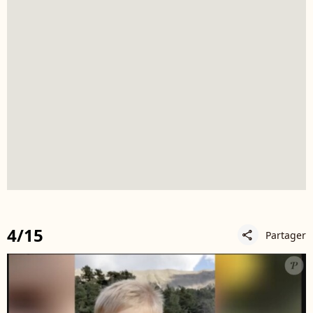
4/15
Partager
share