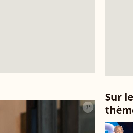
Sur 
thèm