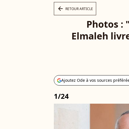
arrow_left
RETOUR ARTICLE
Photos : 
Elmaleh livr
Ajoutez Ode à vos sources préféré
1/24