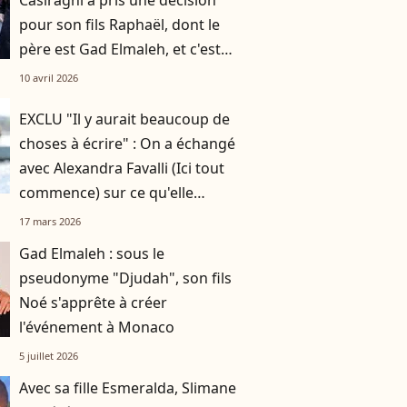
Casiraghi a pris une décision
pour son fils Raphaël, dont le
père est Gad Elmaleh, et c'est
une bonne idée
10 avril 2026
EXCLU "Il y aurait beaucoup de
choses à écrire" : On a échangé
avec Alexandra Favalli (Ici tout
commence) sur ce qu'elle
aimerait pour son personnage
17 mars 2026
de Maya
Gad Elmaleh : sous le
pseudonyme "Djudah", son fils
Noé s'apprête à créer
l'événement à Monaco
5 juillet 2026
Avec sa fille Esmeralda, Slimane