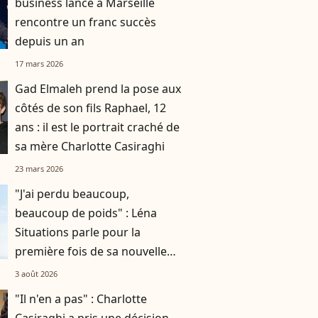
business lancé à Marseille
rencontre un franc succès
depuis un an
17 mars 2026
Gad Elmaleh prend la pose aux
côtés de son fils Raphael, 12
ans : il est le portrait craché de
sa mère Charlotte Casiraghi
23 mars 2026
"J'ai perdu beaucoup,
beaucoup de poids" : Léna
Situations parle pour la
première fois de sa nouvelle
silhouette et de ce qu'il s'est
3 août 2026
passé
"Il n'en a pas" : Charlotte