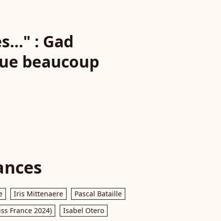
..." : Gad
 que beaucoup
ances
e
Iris Mittenaere
Pascal Bataille
iss France 2024)
Isabel Otero