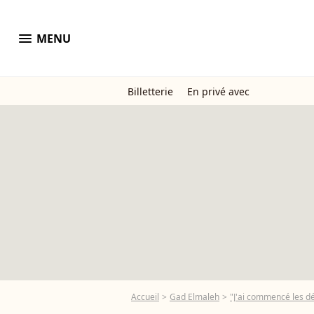
menu
MENU
Billetterie
En privé avec
Accueil
Gad Elmaleh
"J'ai commencé les dé