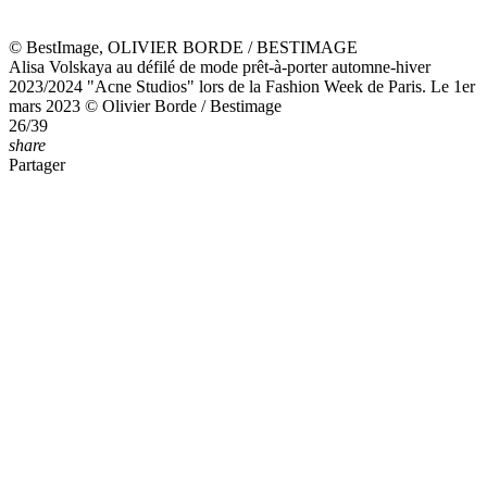
Stromae "engagé et passionné" : le chanteur sort de l'ombre pour
une sortie dans le Var
7 août 2026
Guy Bedos : Sa veuve Joëlle Bercot avec leur fille Victoria, elles
posent ensemble à Lumio (Corse) où il repose
7 août 2026
Mettre des boules de papier aluminium dans la machine à laver : à