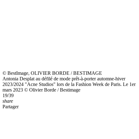
Maya Stepper au défilé de mode prêt-à-porter automne-hiver
2023/2024 "Acne Studios" lors de la Fashion Week de Paris. Le 1er
mars 2023 © Olivier Borde / Bestimage
22/39
share
Partager
© BestImage, OLIVIER BORDE / BESTIMAGE
Chuck Junior Achike, Little Simz au défilé de mode prêt-à-porter
automne-hiver 2023/2024 "Acne Studios" lors de la Fashion Week
de Paris. Le 1er mars 2023 © Olivier Borde / Bestimage
23/39
share
Partager
© BestImage, OLIVIER BORDE / BESTIMAGE
Barbie Ferreira au défilé de mode prêt-à-porter automne-hiver
2023/2024 "Acne Studios" lors de la Fashion Week de Paris. Le 1er
mars 2023 © Olivier Borde / Bestimage
24/39
share