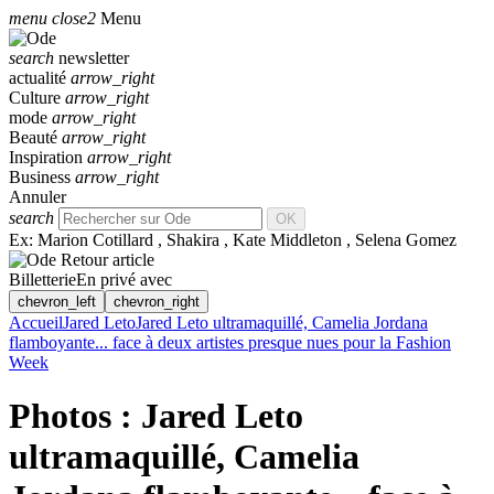
menu
close2
Menu
search
newsletter
actualité
arrow_right
Culture
arrow_right
mode
arrow_right
Beauté
arrow_right
Inspiration
arrow_right
Business
arrow_right
Annuler
search
OK
Ex:
Marion Cotillard
,
Shakira
,
Kate Middleton
,
Selena Gomez
Retour article
Billetterie
En privé avec
chevron_left
chevron_right
Accueil
Jared Leto
Jared Leto ultramaquillé, Camelia Jordana
flamboyante... face à deux artistes presque nues pour la Fashion
Week
Photos : Jared Leto
ultramaquillé, Camelia