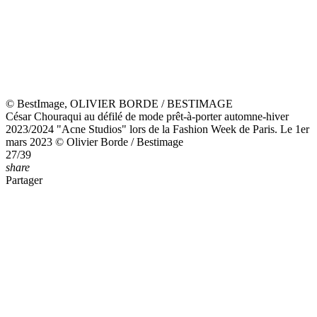
"Avec toi, tout est lumière" : Magalie Vaé (Star Academy) partage
pour la première fois une photo avec son compagnon
7 août 2026
Sophie Davant : Sa fille Valentine profite de sa dernière soirée avec
son père Pierre Sled sur l'une des plus belles îles italiennes, elle s'est
régalée
7 août 2026