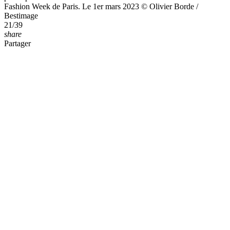
2023/2024 "Acne Studios" lors de la Fashion Week de Paris. Le 1er
mars 2023 © Olivier Borde / Bestimage
32/39
share
Partager
© BestImage, OLIVIER BORDE / BESTIMAGE
Jacob Rott au défilé de mode prêt-à-porter automne-hiver 2023/2024
"Acne Studios" lors de la Fashion Week de Paris. Le 1er mars 2023
© Olivier Borde / Bestimage
33/39
share
Partager
© BestImage, OLIVIER BORDE / BESTIMAGE
Cesar Domboy au défilé de mode prêt-à-porter automne-hiver
2023/2024 "Acne Studios" lors de la Fashion Week de Paris. Le 1er
mars 2023 © Olivier Borde / Bestimage
34/39
share
Partager