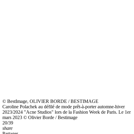
César Chouraqui au défilé de mode prêt-à-porter automne-hiver
2023/2024 "Acne Studios" lors de la Fashion Week de Paris. Le 1er
mars 2023 © Olivier Borde / Bestimage
27/39
share
Partager
© BestImage, OLIVIER BORDE / BESTIMAGE
Caroline Daur au défilé de mode prêt-à-porter automne-hiver
2023/2024 "Acne Studios" lors de la Fashion Week de Paris. Le 1er
mars 2023 © Olivier Borde / Bestimage
28/39
share
Partager
© BestImage, Backgrid USA / Bestimage
Exclusif - Jared Leto à Paris lors de la fashion week prêt-à-porter
automne-hiver 2023/2024 le 1er mars 2023.
29/39
share
Partager