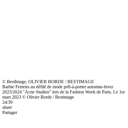
Après deux ans d'absence, Kate Middleton réapparaît avec William
à Royal Ascot : le couple n'a pas fait les choses à moitié
18 juin 2026
Brigitte Macron a subi une intervention de l'oeil, elle n'a pas pu
participer à un événement qui lui tenait à cœur
3 mars 2026
Top people
Shakira
chevron_right
Didier Deschamps
chevron_right