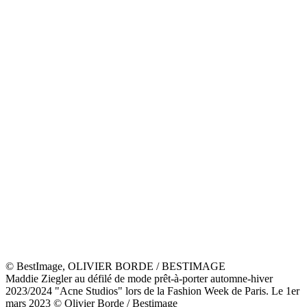
Vuitton
24 juin 2026
Fashion Week : Costumes réinventés et élégance audacieuse, voici à
quoi ressemble la nouvelle collection de Dior
24 juin 2026
Fashion Week de Paris : Lily-Rose Depp et Angèle rayonnent au
défilé Chanel, entourées d'autres personnalités
9 mars 2026
Laeticia Hallyday brille au défilé Saint Laurent entourée d'autres
personnalités, elle s'est ensuite rendue dans un restaurant parisien à