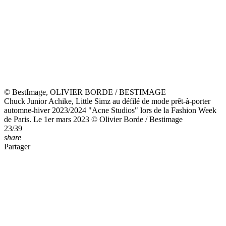
Sur le même thème
"Il a changé ma vie" : Cet homme qui a permis à Willy Rovelli de
rebondir après un passage à vide il y a un an
15 avril 2026
L’autre vie de Lucie Bernardoni : à côté de sa carrière artistique, elle
est à la tête d'une société qui n'a rien à voir avec la musique
4 avril 2026
A cause de sa situation, Théo Curin face à "un gouffre financier' :
l'animateur de Slam détaille son quotidien à part
5 mars 2026