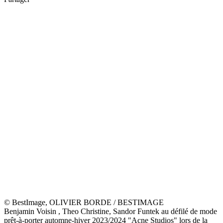
© BestImage, OLIVIER BORDE / BESTIMAGE
Tina Leung au défilé de mode prêt-à-porter automne-hiver
2023/2024 "Acne Studios" lors de la Fashion Week de Paris. Le 1er
mars 2023 © Olivier Borde / Bestimage
30/39
share
Partager
© BestImage, OLIVIER BORDE / BESTIMAGE
Celeste au défilé de mode prêt-à-porter automne-hiver 2023/2024
"Acne Studios" lors de la Fashion Week de Paris. Le 1er mars 2023
© Olivier Borde / Bestimage
31/39
share
Partager
© BestImage, OLIVIER BORDE / BESTIMAGE
Leonie Hanne au défilé de mode prêt-à-porter automne-hiver