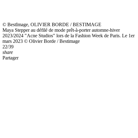
36/39
share
Partager
© BestImage, OLIVIER BORDE / BESTIMAGE
Honey Dijon - People au défilé de mode prêt-à-porter automne-hiver
2023/2024 "Acne Studios" lors de la Fashion Week de Paris. Le 1er
mars 2023 © Olivier Borde / Bestimage People at the PAP
Womenswear F/W 2023-2024 "Acne Studios" fashion show during
the Paris Fashion Week. On March 1st 2023
37/39
share
Partager
© BestImage, OLIVIER BORDE / BESTIMAGE
Benjamin Voisin , Theo Christine, Sandor Funtek, - People au défilé