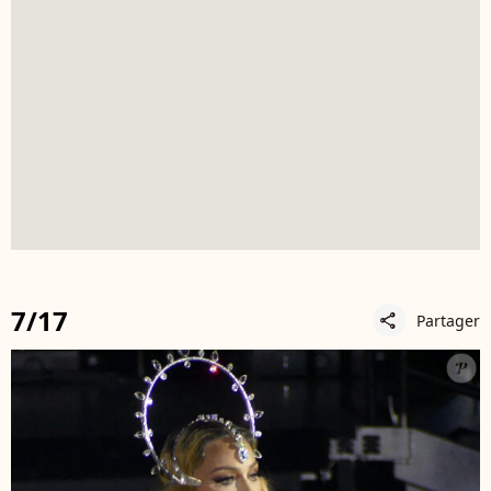
7/17
Partager
share