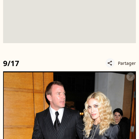
9/17
Partager
share