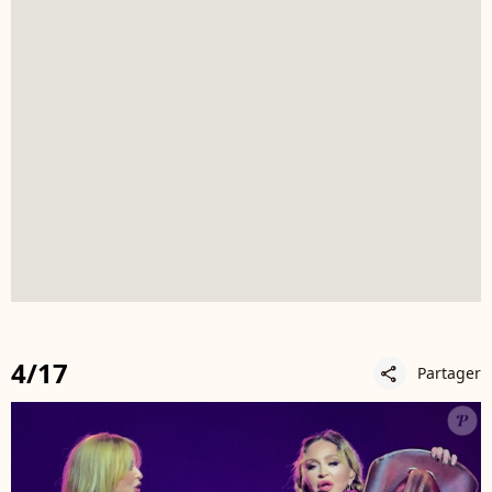
4/17
Partager
share