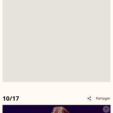
10/17
Partager
share