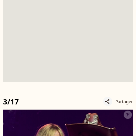
3/17
Partager
share