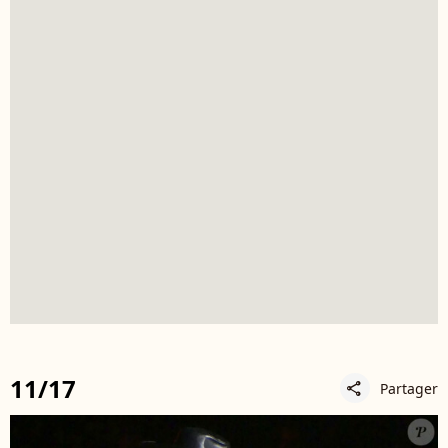
11/17
Partager
share