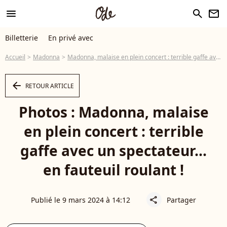
menu
search
newsletter
Billetterie
En privé avec
Accueil
Madonna
Madonna, malaise en plein concert : terrible gaffe avec un spectateur... en fauteuil roulant !
arrow_left
RETOUR ARTICLE
Photos : Madonna, malaise
en plein concert : terrible
gaffe avec un spectateur...
en fauteuil roulant !
Publié le 9 mars 2024 à 14:12
Partager
share