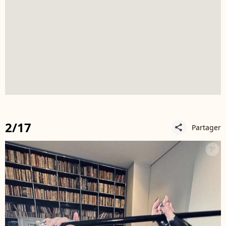
2/17
Partager
share