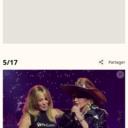
5/17
Partager
share