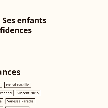
 Ses enfants
nfidences
ances
e
Pascal Bataille
archand
Vincent Niclo
a
Vanessa Paradis