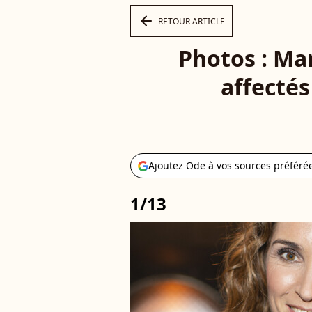
arrow_left
RETOUR ARTICLE
Photos : Ma
affectés
Ajoutez Ode à vos sources préféré
1/13