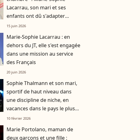
Lacarrau, son mari et ses
enfants ont dû s'adapter
pendant sa convalescence
15 juin 2026
Marie-Sophie Lacarrau : en
dehors du JT, elle s'est engagée
dans une mission au service
des Français
20 juin 2026
Sophie Thalmann et son mari,
sportif de haut niveau dans
une discipline de niche, en
vacances dans le pays le plus
heureux de monde, leurs
10 février 2026
enfants n'ont pas été conviés !
Marie Portolano, maman de
deux garçons et une fille :