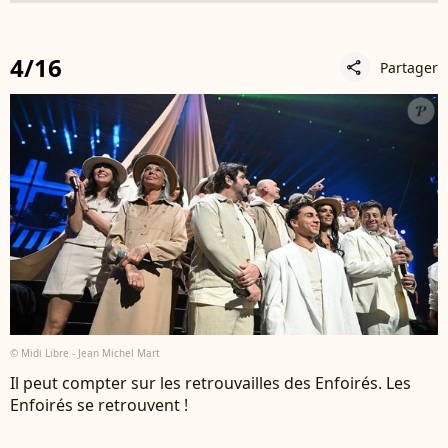
4/16
Partager
share
© Midi Libre - Jean Michel Mart
Il peut compter sur les retrouvailles des Enfoirés. Les
Enfoirés se retrouvent !