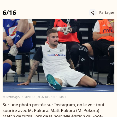
6/16
Partager
share
© BestImage, DOMINIQUE JACOVIDES / BESTIMAGE
Sur une photo postée sur Instagram, on le voit tout
sourire avec M. Pokora. Matt Pokora (M. Pokora) -
Match de futsal lors de la nouvelle édition du Foot-