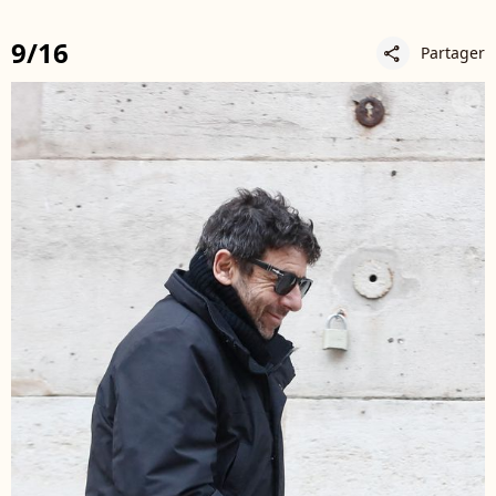
9/16
Partager
share