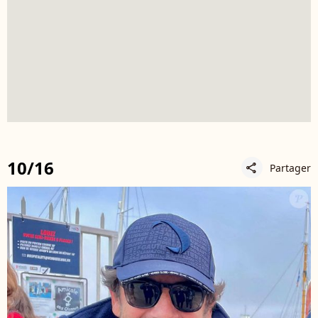
10/16
Partager
share