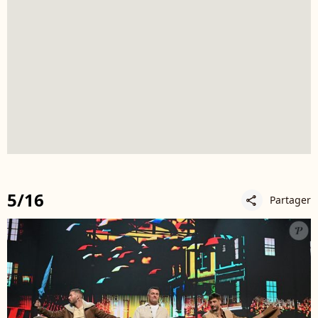
5/16
Partager
share