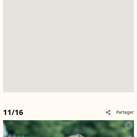
11/16
Partager
share