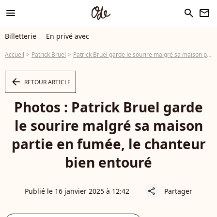
menu
search
newsletter
Billetterie
En privé avec
Accueil
Patrick Bruel
Patrick Bruel garde le sourire malgré sa maison partie en fumée, le chanteur bien entouré
arrow_left
RETOUR ARTICLE
Photos : Patrick Bruel garde
le sourire malgré sa maison
partie en fumée, le chanteur
bien entouré
Publié le 16 janvier 2025 à 12:42
Partager
share