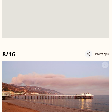
8/16
Partager
share