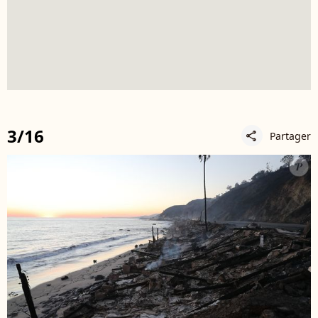
3/16
Partager
share