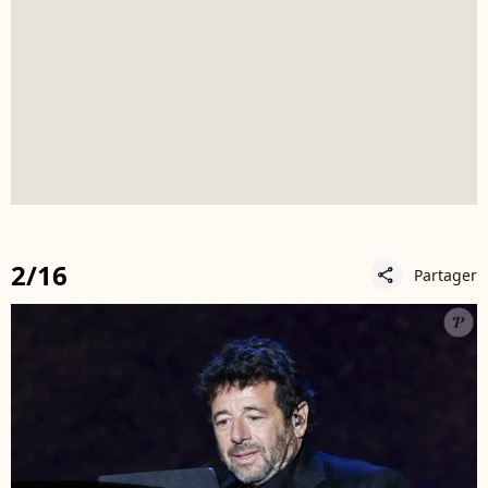
2/16
Partager
share