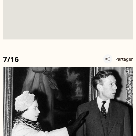
7/16
Partager
share