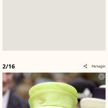
2/16
Partager
share