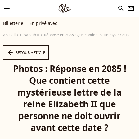
menu
search
newsletter
Billetterie
En privé avec
Accueil
Elisabeth II
Réponse en 2085 ! Que contient cette mystérieuse lettre de la reine Elizabeth II que personne ne doit ouvrir avant cette date ?
arrow_left
RETOUR ARTICLE
Photos : Réponse en 2085 !
Que contient cette
mystérieuse lettre de la
reine Elizabeth II que
personne ne doit ouvrir
avant cette date ?