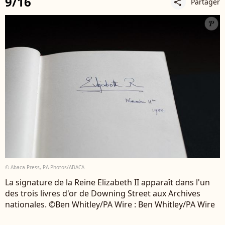
9/16
Partager
share
© Abaca Press, PA Photos/ABACA
La signature de la Reine Elizabeth II apparaît dans l'un
des trois livres d'or de Downing Street aux Archives
nationales. ©Ben Whitley/PA Wire : Ben Whitley/PA Wire