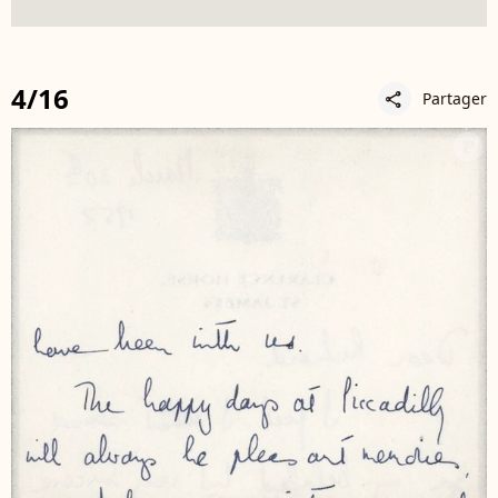
4/16
Partager
share