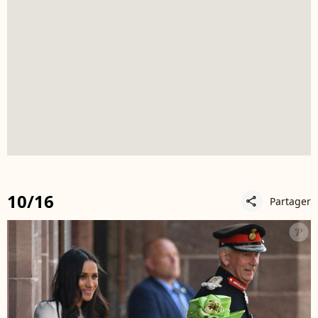
10/16
Partager
share