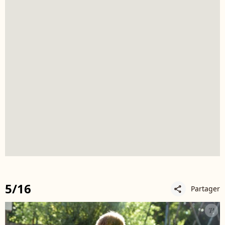
5/16
Partager
share