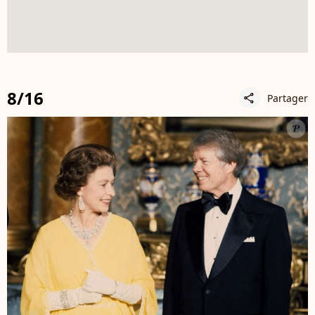
8/16
Partager
share