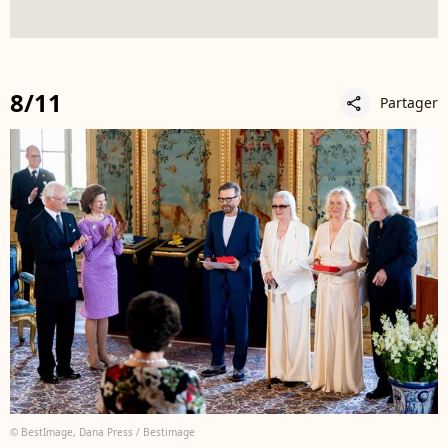
8/11
Partager
share
© BestImage, Dana Press / Bestimage