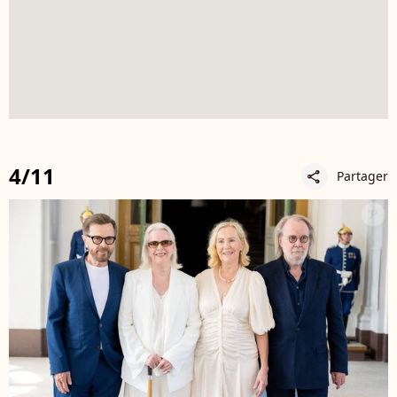
4/11
Partager
share