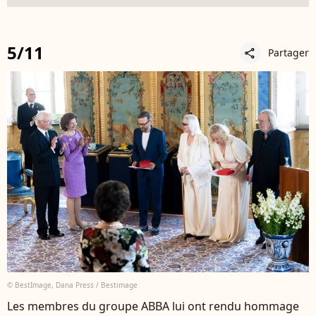
5/11
Partager
share
© BestImage, Dana Press / Bestimage
Les membres du groupe ABBA lui ont rendu hommage