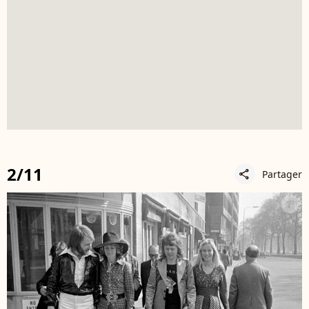
2/11
Partager
share