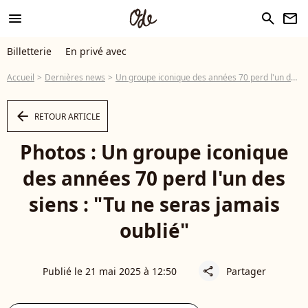
menu
search
newsletter
Billetterie
En privé avec
Accueil
Dernières news
Un groupe iconique des années 70 perd l'un des siens : "Tu ne seras jamais oublié"
arrow_left
RETOUR ARTICLE
Photos : Un groupe iconique
des années 70 perd l'un des
siens : "Tu ne seras jamais
oublié"
Publié le 21 mai 2025 à 12:50
Partager
share