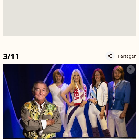
3/11
Partager
share