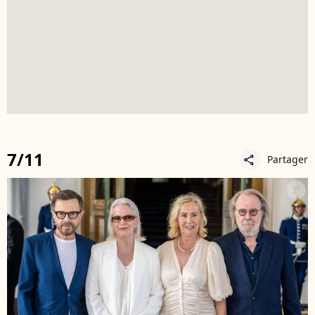
7/11
Partager
share