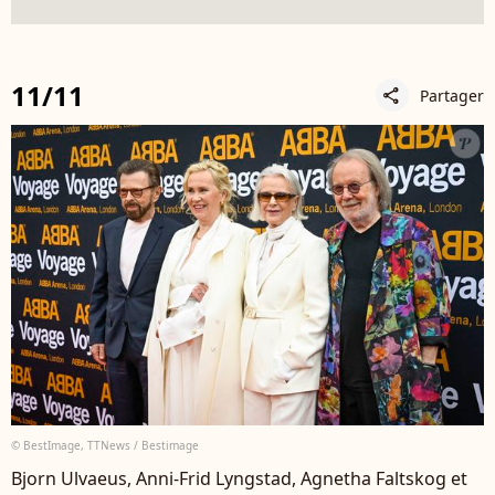
11/11
Partager
share
© BestImage, TTNews / Bestimage
Bjorn Ulvaeus, Anni-Frid Lyngstad, Agnetha Faltskog et