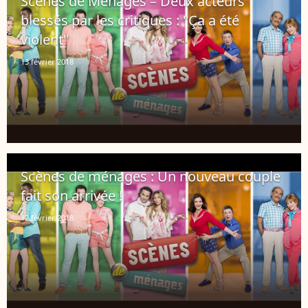
Scènes de Ménages – Deux acteurs
blessés par les critiques : "Ça a été
violent"
13 février 2018
Scènes de ménages : Un nouveau couple
fait son arrivée !
12 février 2018