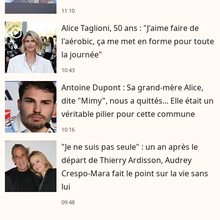
11:10
Alice Taglioni, 50 ans : "J'aime faire de
player2
l'aérobic, ça me met en forme pour toute
la journée"
10:43
Antoine Dupont : Sa grand-mère Alice,
dite "Mimy", nous a quittés... Elle était un
véritable pilier pour cette commune
10:16
"Je ne suis pas seule" : un an après le
départ de Thierry Ardisson, Audrey
Crespo-Mara fait le point sur la vie sans
lui
09:48