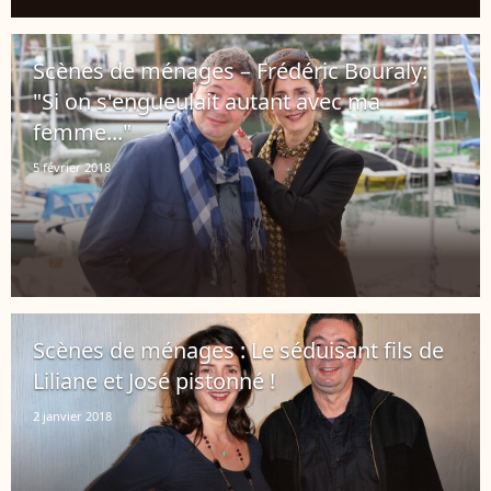
Scènes de ménages – Frédéric Bouraly:
"Si on s'engueulait autant avec ma
femme..."
5 février 2018
Scènes de ménages : Le séduisant fils de
Liliane et José pistonné !
2 janvier 2018