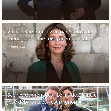
Valérie Karsenti lassée par Scènes de
ménages ? "Une fois, j'ai eu du mal..."
14 octobre 2017
Scènes de ménages : Le fils de Liliane et
José débarque et il est mignon
25 août 2017