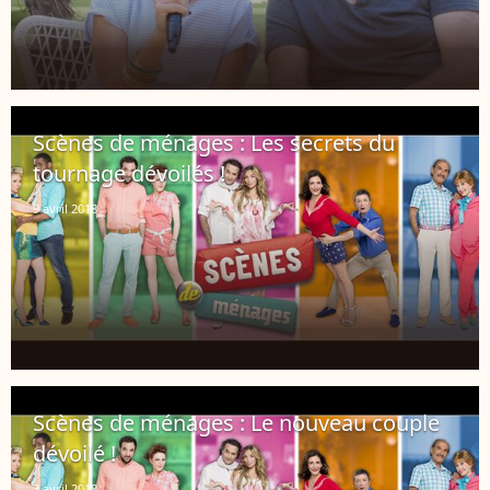
Scènes de ménages : Les secrets du
tournage dévoilés !
9 avril 2018
Scènes de ménages : Le nouveau couple
dévoilé !
3 avril 2018