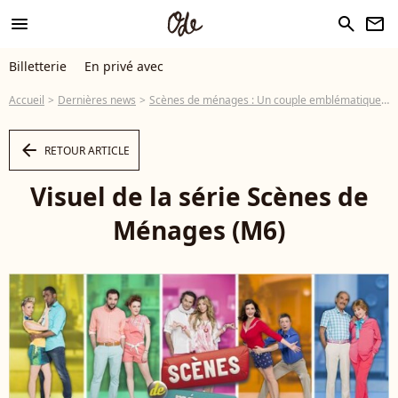
menu
search
newsletter
Billetterie
En privé avec
Accueil
Dernières news
Scènes de ménages : Un couple emblématique quitte la série !
arrow_left
RETOUR ARTICLE
Visuel de la série Scènes de
Ménages (M6)