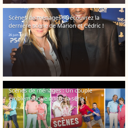
Scènes de ménages : Découvrez la
dernière scène de Marion et Cédric !
26 juin 2017
Scènes de ménages : Un couple
emblématique quitte la série !
26 juin 2017