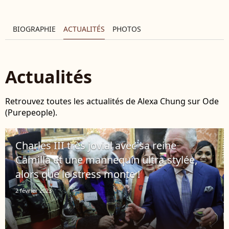
BIOGRAPHIE
ACTUALITÉS
PHOTOS
Actualités
Retrouvez toutes les actualités de Alexa Chung sur Ode
(Purepeople).
Charles III très jovial avec sa reine
Camilla et une mannequin ultra-stylée,
alors que le stress monte !
2 février 2023