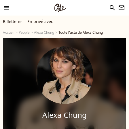
menu
search
newsletter
Billetterie
En privé avec
Accueil
People
Alexa Chung
Toute l'actu de Alexa Chung
Alexa Chung