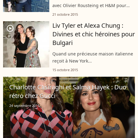
avec Olivier Rousteing et H&M pour
une grande soirée de lancement.
21 octobre 2015
Liv Tyler et Alexa Chung :
player2
Divines et chic héroïnes pour
Bulgari
Quand une précieuse maison italienne
reçoit à New York...
15 octobre 2015
Charlotte Casiraghi et Salma Hayek : Duo
rétro chez Gucci
24 septembre 2015