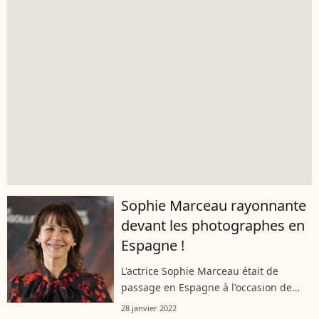
Sophie Marceau rayonnante
devant les photographes en
Espagne !
L'actrice Sophie Marceau était de
passage en Espagne à l'occasion de
l'avant première du film de François
28 janvier 2022