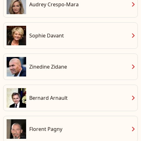
chevron_right
Audrey Crespo-Mara
chevron_right
Sophie Davant
chevron_right
Zinedine Zidane
chevron_right
Bernard Arnault
chevron_right
Florent Pagny