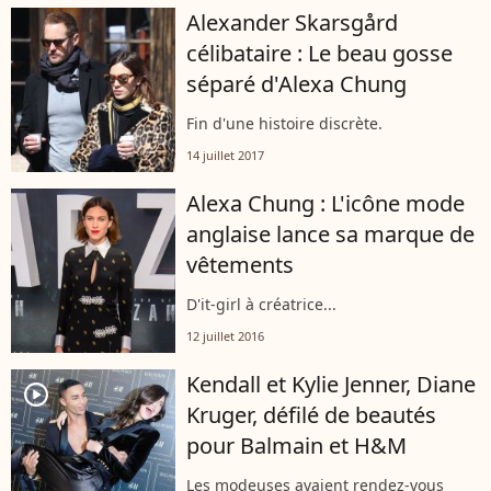
Ozon de l'autre côté des Pyrénées. La
Alexander Skarsgård
comédienne est apparue radieuse,
célibataire : Le beau gosse
touchée...
séparé d'Alexa Chung
Fin d'une histoire discrète.
14 juillet 2017
Alexa Chung : L'icône mode
anglaise lance sa marque de
vêtements
D'it-girl à créatrice...
12 juillet 2016
Kendall et Kylie Jenner, Diane
player2
Kruger, défilé de beautés
pour Balmain et H&M
Les modeuses avaient rendez-vous