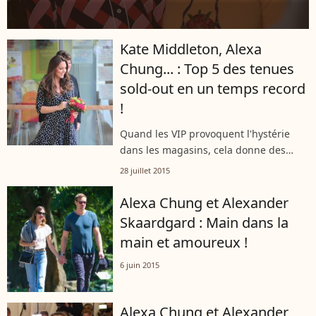
Kate Middleton, Alexa
Chung... : Top 5 des tenues
sold-out en un temps record
!
Quand les VIP provoquent l'hystérie
dans les magasins, cela donne des
pièces épuisées en un temps record.
28 juillet 2015
Top 5 des looks devenus sold-out grâce
à nos amies stars.
Alexa Chung et Alexander
Skaardgard : Main dans la
main et amoureux !
6 juin 2015
Alexa Chung et Alexander