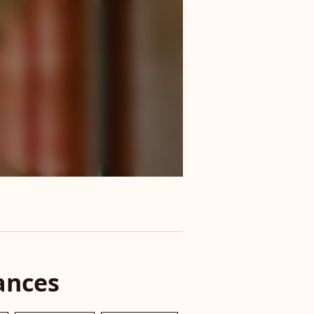
ances