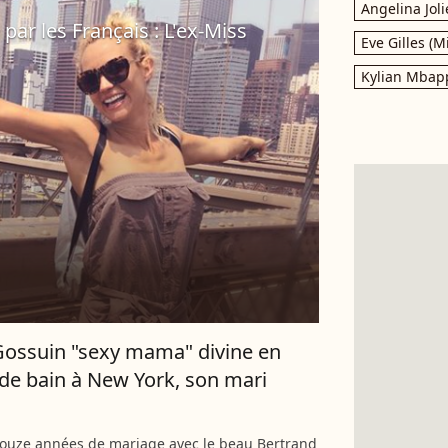
Angelina Joli
par les Français : L'ex-Miss
Eve Gilles (M
Kylian Mbap
Gossuin "sexy mama" divine en
 de bain à New York, son mari
douze années de mariage avec le beau Bertrand