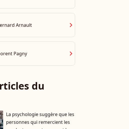
chevron_right
ernard Arnault
chevron_right
lorent Pagny
rticles du
La psychologie suggère que les
personnes qui remercient les