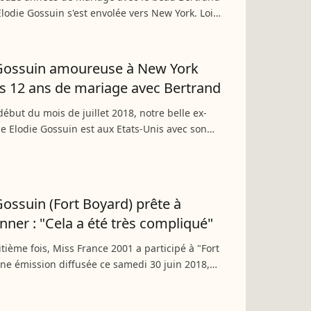
Elodie Gossuin s'est envolée vers New York. Loin
uatre beaux enfants, les amoureux ont pris le
e...
 Gossuin amoureuse à New York
s 12 ans de mariage avec Bertrand
début du mois de juillet 2018, notre belle ex-
e Elodie Gossuin est aux Etats-Unis avec son
nd... Là-bas, le couple qui fait rêver tant de
..
Gossuin (Fort Boyard) prête à
ner : "Cela a été très compliqué"
itième fois, Miss France 2001 a participé à "Fort
ne émission diffusée ce samedi 30 juin 2018,
 2. Mais cette année, cela a été
ement difficile...