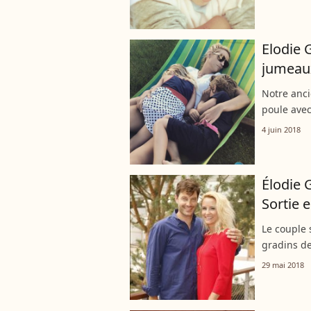
incroyable.
Elodie 
jumeaux
Notre anc
poule avec
Elodie Gos
4 juin 2018
Élodie 
Sortie 
Le couple 
gradins de
sportif, É
29 mai 2018
profité du 