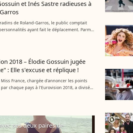
Gossuin et Inés Sastre radieuses à
-Garros
radins de Roland-Garros, le public comptait
personnalités ayant fait le déplacement. Parmi
die Gossuin, Noémie Schmidt et Inés Sastre ont
...
ion 2018 – Élodie Gossuin jugée
" : Elle s'excuse et réplique !
 Miss France, chargée d'annoncer les points
par chaque pays à l'Eurovision 2018, a divisé
autes. Alors que certains l'ont jugée "gênante",
suin...
player2
avec ses deux paires de