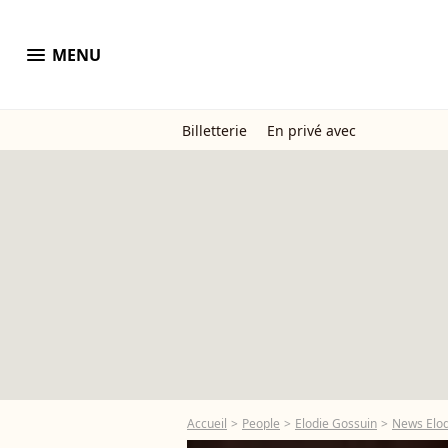
menu
MENU
Billetterie
En privé avec
Accueil
People
Elodie Gossuin
News Elod