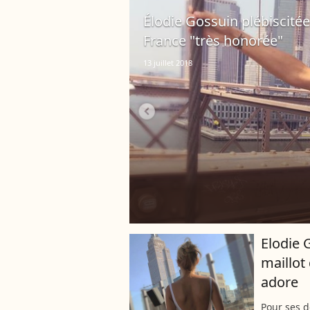
Élodie Gossuin plébiscitée 
France "très honorée"
13 juillet 2018
Elodie 
maillot
adore
Pour ses 