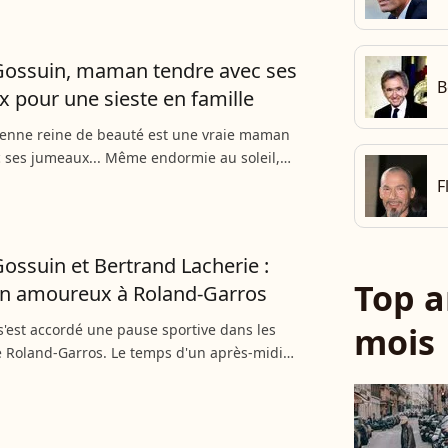
..
Gossuin, maman tendre avec ses
B
 pour une sieste en famille
ienne reine de beauté est une vraie maman
 ses jumeaux... Même endormie au soleil,
suin veille au grain !
F
Gossuin et Bertrand Lacherie :
Top a
en amoureux à Roland-Garros
mois
s'est accordé une pause sportive dans les
 Roland-Garros. Le temps d'un après-midi
lodie Gossuin et son mari Bertrand Lacherie ont
tournoi...