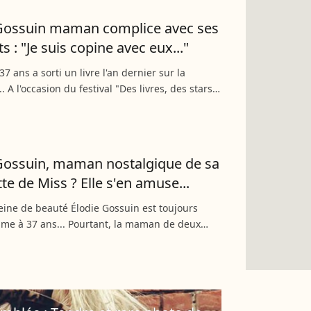
 Gossuin maman complice avec ses
s : "Je suis copine avec eux..."
37 ans a sorti un livre l'an dernier sur la
. A l'occasion du festival "Des livres, des stars"
tenu à Marseille, Elodie Gossuin a évoqué la vie
Gossuin, maman nostalgique de sa
te de Miss ? Elle s'en amuse...
eine de beauté Élodie Gossuin est toujours
ime à 37 ans... Pourtant, la maman de deux
jumeaux semble regretter la silhouette de ses