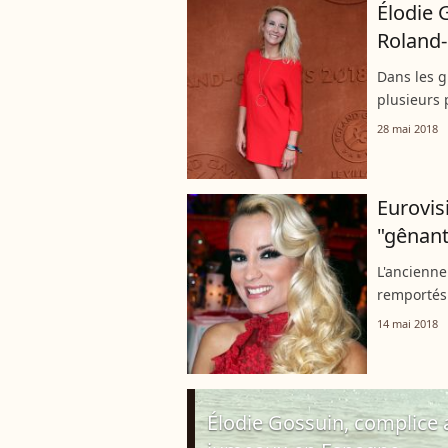
Élodie 
Roland
Dans les g
plusieurs 
elles, Élo
28 mai 2018
pu se faire
Eurovis
"gênante
L'ancienne
remportés 
les intern
14 mai 2018
Élodie Gos
Élodie Gossuin, complice 