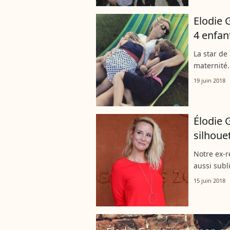
Elodie
4 enfant
La star de 
maternité..
qui s'est 
19 juin 2018
avec...
Élodie 
silhouet
Notre ex-r
aussi subl
paires de 
15 juin 2018
20 ans.