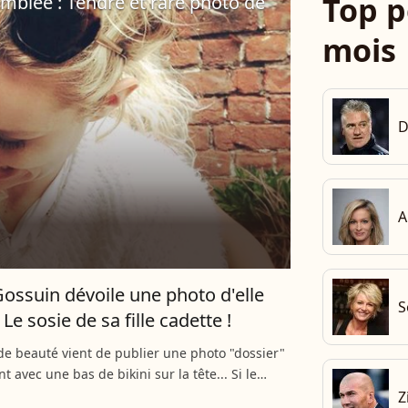
Top p
blée : Tendre et rare photo de
mois
D
A
Gossuin dévoile une photo d'elle
S
 Le sosie de sa fille cadette !
 de beauté vient de publier une photo "dossier"
nt avec une bas de bikini sur la tête... Si le
éduit ses abonnés, tous ont pointé du doigt une
Z