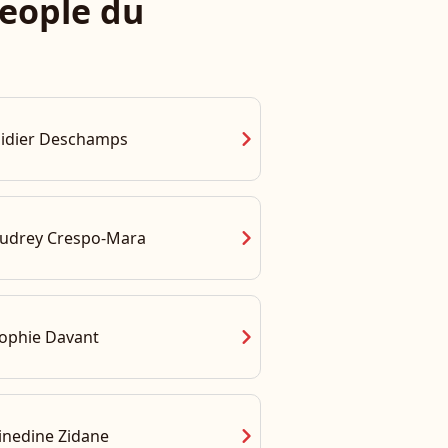
eople du
chevron_right
idier Deschamps
chevron_right
udrey Crespo-Mara
chevron_right
ophie Davant
chevron_right
inedine Zidane