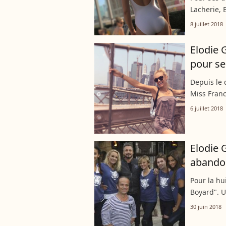
Lacherie, 
de leurs q
8 juillet 2018
temps de s
Elodie
pour se
Depuis le 
Miss Franc
mari Bertra
6 juillet 2018
Français a.
Elodie 
abandon
Pour la hu
Boyard". U
sur France
30 juin 2018
particulièr