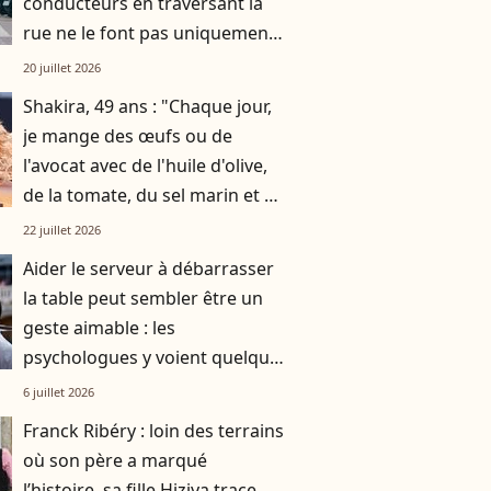
conducteurs en traversant la
rue ne le font pas uniquement
par gratitude
20 juillet 2026
Shakira, 49 ans : "Chaque jour,
je mange des œufs ou de
l'avocat avec de l'huile d'olive,
de la tomate, du sel marin et un
smoothie"
22 juillet 2026
Aider le serveur à débarrasser
la table peut sembler être un
geste aimable : les
psychologues y voient quelque
chose de bien plus profond.
6 juillet 2026
Franck Ribéry : loin des terrains
où son père a marqué
l’histoire, sa fille Hiziya trace