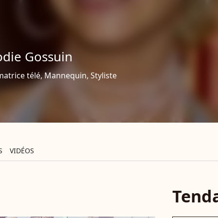
odie Gossuin
atrice télé, Mannequin, Styliste
S
VIDÉOS
Tend