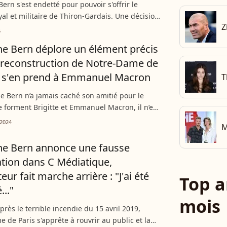
ern s'est endetté pour pouvoir s'offrir le
yal et militaire de Thiron-Gardais. Une décision
Z
egrette absolument pas mais pour laquelle il va
5
ucoup...
e Bern déplore un élément précis
 reconstruction de Notre-Dame de
t s'en prend à Emmanuel Macron
T
e Bern n’a jamais caché son amitié pour le
 forment Brigitte et Emmanuel Macron, il n’en
s pour autant son amour des monuments
2024
M
. Suite à la...
ne Bern annonce une fausse
tion dans C Médiatique,
eur fait marche arrière : "J'ai été
Top a
..."
mois
près le terrible incendie du 15 avril 2019,
 de Paris s'apprête à rouvrir au public et la