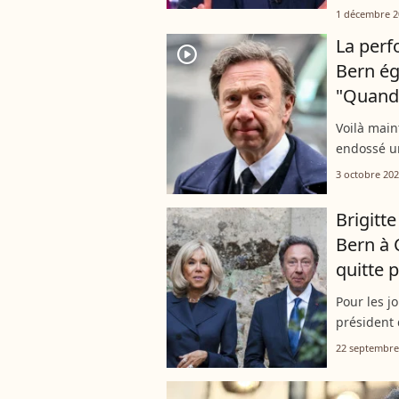
cathédrale
1 décembre 2
par Stépha
La perf
player2
Bern ég
"Quand j
Voilà mai
endossé un
en Lorrain
3 octobre 20
pas au goû
Brigitt
Bern à 
quitte 
Pour les j
président 
compagnie
22 septembre
septembre,