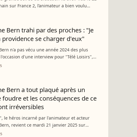
ain sur France 2, l’animateur a bien voulu
ux questions de "Télé-Loisirs". Il évoque
 sa grande...
e Bern trahi par des proches : "Je
la providence se charger d'eux"
Bern n'a pas vécu une année 2024 des plus
 l'occasion d'une interview pour "Télé Loisirs",
ateur de France Télévisions - que l'on retrouve
25
sez-vous...
e Bern a tout plaqué après un
 foudre et les conséquences de ce
ont irréversibles
", le héros incarné par l'animateur et acteur
ern, revient ce mardi 21 janvier 2025 sur
 avec une enquête inédite. L'occasion de
25