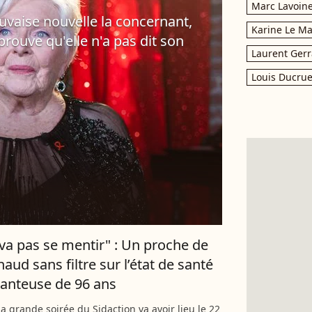
Marc Lavoin
vaise nouvelle la concernant,
Karine Le M
rouve qu'elle n'a pas dit son
Laurent Gerr
Louis Ducrue
va pas se mentir" : Un proche de
aud sans filtre sur l’état de santé
hanteuse de 96 ans
la grande soirée du Sidaction va avoir lieu le 22