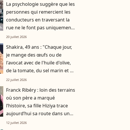
La psychologie suggère que les
personnes qui remercient les
conducteurs en traversant la
rue ne le font pas uniquement
par gratitude
20 juillet 2026
Shakira, 49 ans : "Chaque jour,
je mange des œufs ou de
l'avocat avec de l'huile d'olive,
de la tomate, du sel marin et un
smoothie"
22 juillet 2026
Franck Ribéry : loin des terrains
où son père a marqué
l’histoire, sa fille Hiziya trace
aujourd’hui sa route dans un
tout autre univers
12 juillet 2026