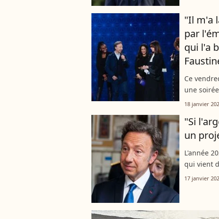
s'intéresse
"Il m'a
par l'é
qui l'a 
Faustin
Ce vendred
une soirée
à secrets"
18 janvier 20
ont vécu...
"Si l'argent est
un proje
L'année 2
qui vient
l'un de ses
17 janvier 20
star de Fra