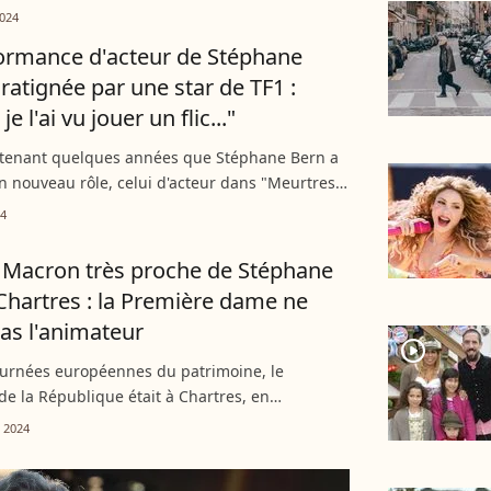
 sera la star d'un concert événement animé
024
ne Bern...
ormance d'acteur de Stéphane
ratignée par une star de TF1 :
e l'ai vu jouer un flic..."
ntenant quelques années que Stéphane Bern a
 nouveau rôle, celui d'acteur dans "Meurtres
e". Et ce passage d'animateur à comédien n'est
24
t de...
e Macron très proche de Stéphane
Chartres : la Première dame ne
pas l'animateur
player2
ournées européennes du patrimoine, le
de la République était à Chartres, en
 de sa femme, Brigitte Macron. Ce vendredi 20
 2024
 la Première dame s'est...