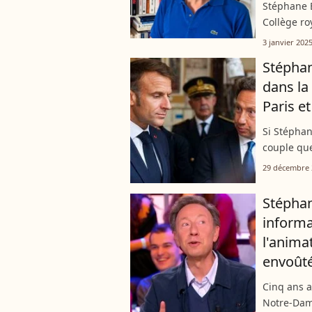
Stéphane B
Collège ro
qu'il ne r
3 janvier 202
devoir bea
Stéphan
dans la
Paris e
Si Stéphan
couple que
oublie pa
29 décembre 
historiques
Stépha
informa
l'animat
envoûté
Cinq ans a
Notre-Dame