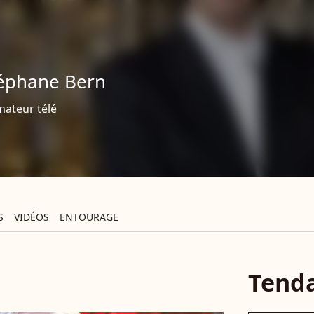
éphane Bern
mateur télé
S
VIDÉOS
ENTOURAGE
Tend