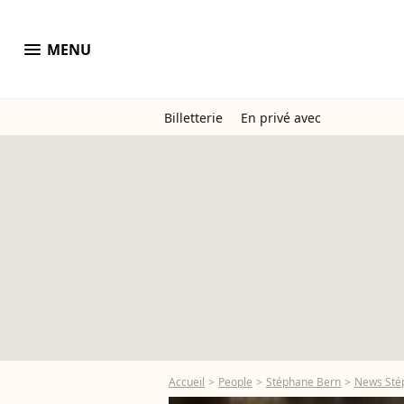
menu
MENU
Billetterie
En privé avec
Accueil
People
Stéphane Bern
News Sté