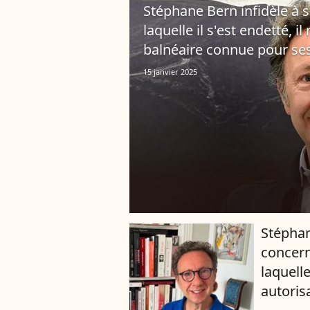
Stéphane Bern infidèle à 
laquelle il s'est endetté, i
balnéaire connue pour ses
15 janvier 2025
Stéphan
concern
laquelle
autorisa