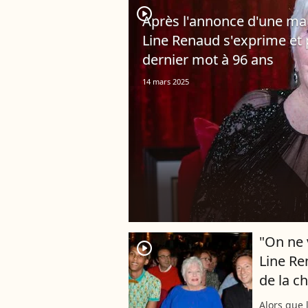
player2
Après l'annonce d'une mau
Line Renaud s'exprime et p
dernier mot à 96 ans
14 mars 2025
"On ne 
player2
Line Ren
de la c
Alors que 