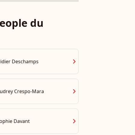
eople du
chevron_right
idier Deschamps
chevron_right
udrey Crespo-Mara
chevron_right
ophie Davant