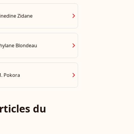
chevron_right
inedine Zidane
chevron_right
hylane Blondeau
chevron_right
. Pokora
rticles du