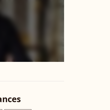
ances