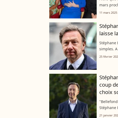
mars proch
répondre a
11 mars 2025
notamment
Stéphan
laisse 
Stéphane 
simples. A
le présent
25 février 20
dans "Lais
Stéphan
coup de
choix s
"Bellefond
Stéphane B
'France 3"
21 janvier 20