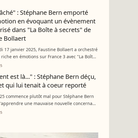
r à ce natif...
 lâché" : Stéphane Bern emporté
motion en évoquant un évènement
brisé dans "La Boîte à secrets" de
e Bollaert
i 17 janvier 2025, Faustine Bollaert a orchestré
 riche en émotions sur France 3 avec "La Boîte
. Stéphane Bern, Élodie Frégé et David Douillet
25
 là..." : Stéphane Bern déçu,
t qui lui tenait à coeur reporté
025 commence plutôt mal pour Stéphane Bern
 d'apprendre une mauvaise nouvelle concernant
 projets à la télévision. En effet, l'animateur
25
nce...