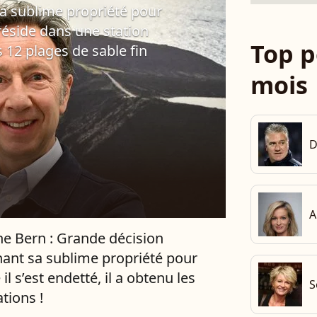
sa sublime propriété pour
l réside dans une station
Top p
 12 plages de sable fin
mois
D
A
e Bern : Grande décision
ant sa sublime propriété pour
 il s’est endetté, il a obtenu les
S
tions !