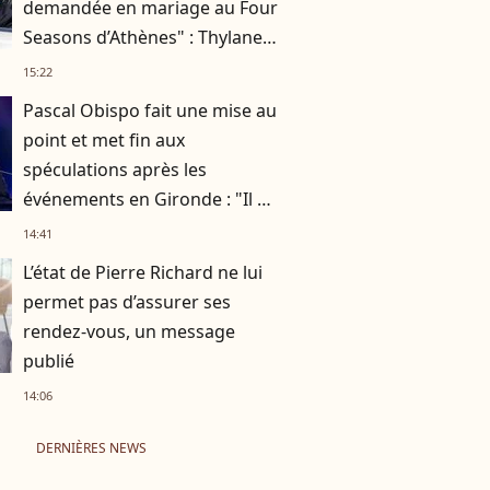
demandée en mariage au Four
Seasons d’Athènes" : Thylane
Blondeau raconte ses
15:22
fiançailles
Pascal Obispo fait une mise au
point et met fin aux
spéculations après les
événements en Gironde : "Il me
semble important de
14:41
répondre"
L’état de Pierre Richard ne lui
permet pas d’assurer ses
rendez-vous, un message
publié
14:06
DERNIÈRES NEWS