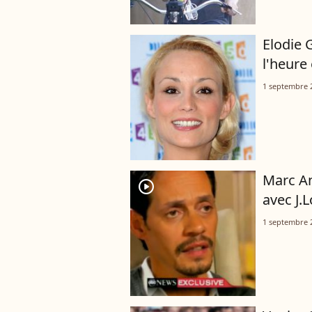
Elodie G
l'heure
1 septembre 
Marc An
player2
avec J.L
1 septembre 