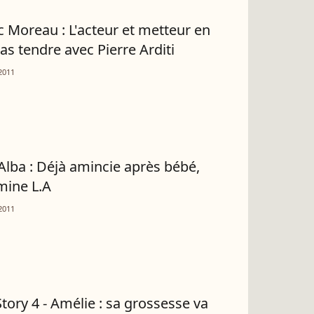
c Moreau : L'acteur et metteur en
as tendre avec Pierre Arditi
2011
 Alba : Déjà amincie après bébé,
umine L.A
2011
Story 4 - Amélie : sa grossesse va