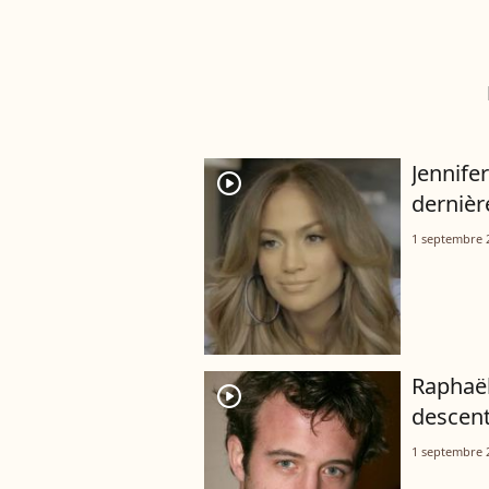
Jennife
player2
dernièr
1 septembre 
Raphaël
player2
descent
1 septembre 