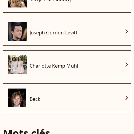
chevron_right
Joseph Gordon-Levitt
chevron_right
Charlotte Kemp Muhl
chevron_right
Beck
Mots clés