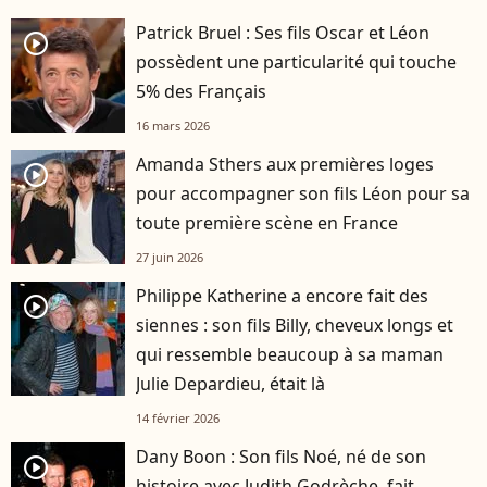
Patrick Bruel : Ses fils Oscar et Léon
player2
possèdent une particularité qui touche
5% des Français
16 mars 2026
Amanda Sthers aux premières loges
player2
pour accompagner son fils Léon pour sa
toute première scène en France
27 juin 2026
Philippe Katherine a encore fait des
player2
siennes : son fils Billy, cheveux longs et
qui ressemble beaucoup à sa maman
Julie Depardieu, était là
14 février 2026
Dany Boon : Son fils Noé, né de son
player2
histoire avec Judith Godrèche, fait