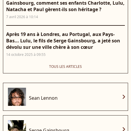
Gainsbourg, comment ses enfants Charlotte, Lulu,
Natacha et Paul gèrent-ils son héritage ?
7 avril 2026 à 10:14
Après 19 ans à Londres, au Portugal, aux Pays-
Bas... Lulu, le fils de Serge Gainsbourg, a jeté son
dévolu sur une ville chère à son cœur
14 octobre 2025 à 09:55
TOUS LES ARTICLES
chevron_right
Sean Lennon
chevron_right
Serge Gainsbourg