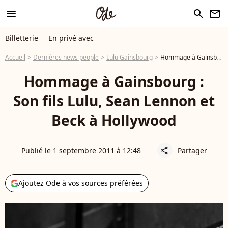
menu
search
newsletter
Billetterie
En privé avec
Accueil
Dernières news people
Lulu Gainsbourg
Hommage à Gainsbourg : Son fils Lulu, Sean Lennon et Beck à Hollywood
Hommage à Gainsbourg :
Son fils Lulu, Sean Lennon et
Beck à Hollywood
Publié le 1 septembre 2011 à 12:48
Partager
share
Ajoutez Ode à vos sources préférées