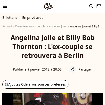
menu
search
newsletter
Billetterie
En privé avec
Accueil
Dernières news people
Angelina Jolie
Angelina Jolie et Billy Bob Thornton : L'ex-couple se retrouvera à Berlin
Angelina Jolie et Billy Bob
Thornton : L'ex-couple se
retrouvera à Berlin
Publié le 9 janvier 2012 à 20:53
Partager
share
Ajoutez Ode à vos sources préférées