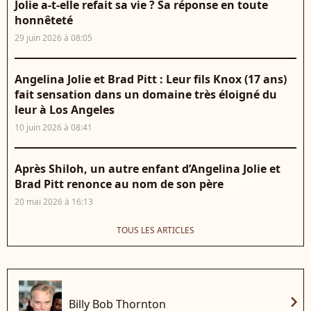
Jolie a-t-elle refait sa vie ? Sa réponse en toute
honnêteté
29 juin 2026 à 08:05
Angelina Jolie et Brad Pitt : Leur fils Knox (17 ans)
fait sensation dans un domaine très éloigné du
leur à Los Angeles
10 juin 2026 à 08:41
Après Shiloh, un autre enfant d’Angelina Jolie et
Brad Pitt renonce au nom de son père
20 mai 2026 à 16:13
TOUS LES ARTICLES
chevron_right
Billy Bob Thornton