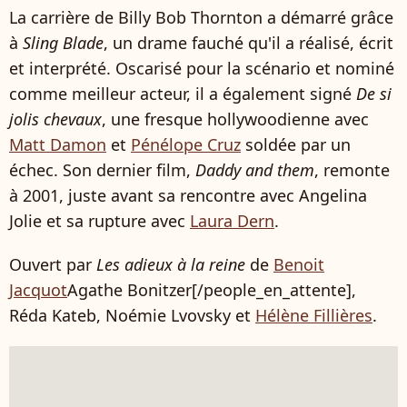
La carrière de Billy Bob Thornton a démarré grâce
à
Sling Blade
, un drame fauché qu'il a réalisé, écrit
et interprété. Oscarisé pour la scénario et nominé
comme meilleur acteur, il a également signé
De si
jolis chevaux
, une fresque hollywoodienne avec
Matt Damon
et
Pénélope Cruz
soldée par un
échec. Son dernier film,
Daddy and them
, remonte
à 2001, juste avant sa rencontre avec Angelina
Jolie et sa rupture avec
Laura Dern
.
Ouvert par
Les adieux à la reine
de
Benoit
Jacquot
Agathe Bonitzer
[/people_en_attente]
,
Réda Kateb, Noémie Lvovsky et
Hélène Fillières
.