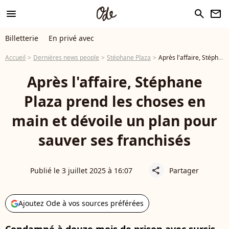
menu
search
newsletter
Billetterie
En privé avec
Accueil
Dernières news people
Stéphane Plaza
Après l'affaire, Stéphane Plaza prend les choses en main et dévoile un plan pour sauver ses franchisés
Après l'affaire, Stéphane
Plaza prend les choses en
main et dévoile un plan pour
sauver ses franchisés
Publié le 3 juillet 2025 à 16:07
Partager
share
Ajoutez Ode à vos sources préférées