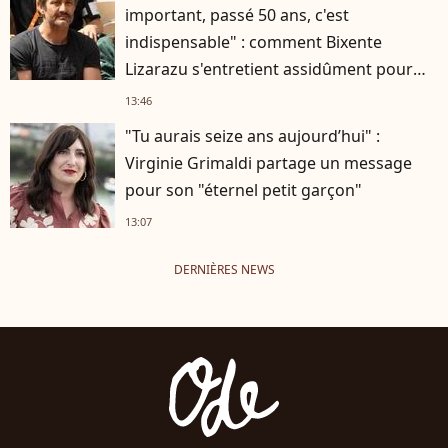
important, passé 50 ans, c'est
indispensable" : comment Bixente
Lizarazu s'entretient assidûment pour
rester musclé à 56 ans ?
13:46
"Tu aurais seize ans aujourd’hui" :
Virginie Grimaldi partage un message
pour son "éternel petit garçon"
13:07
DERNIÈRES NEWS