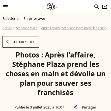
menu
search
newsletter
Billetterie
En privé avec
Accueil
Stéphane Plaza
Après l'affaire, Stéphane Plaza prend les choses en main et dévoile un plan pour sauver ses franchisés
arrow_left
RETOUR ARTICLE
Photos : Après l'affaire,
Stéphane Plaza prend les
choses en main et dévoile un
plan pour sauver ses
franchisés
Publié le 3 juillet 2025 à 16:07
Partager
share