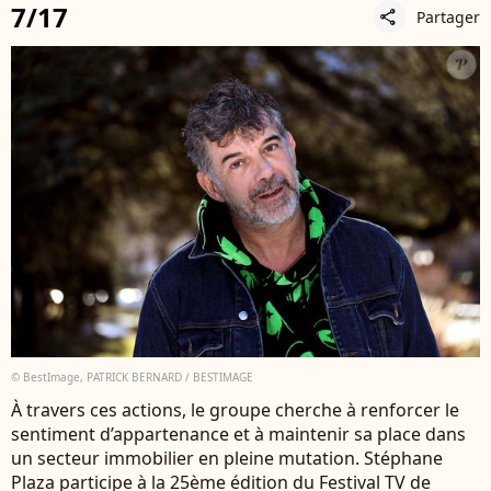
7/17
Partager
share
© BestImage, PATRICK BERNARD / BESTIMAGE
À travers ces actions, le groupe cherche à renforcer le
sentiment d’appartenance et à maintenir sa place dans
un secteur immobilier en pleine mutation. Stéphane
Plaza participe à la 25ème édition du Festival TV de