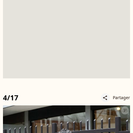
4/17
Partager
share