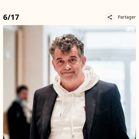
6/17
Partager
share