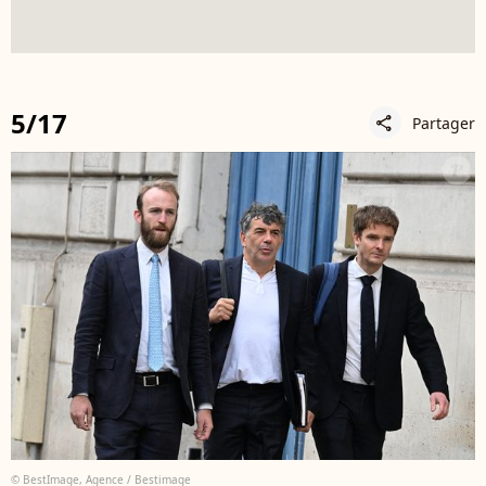
5/17
Partager
share
© BestImage, Agence / Bestimage