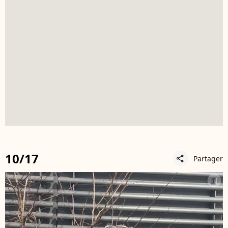
10/17
Partager
share