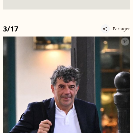
3/17
Partager
share