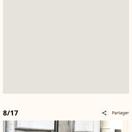
8/17
Partager
share