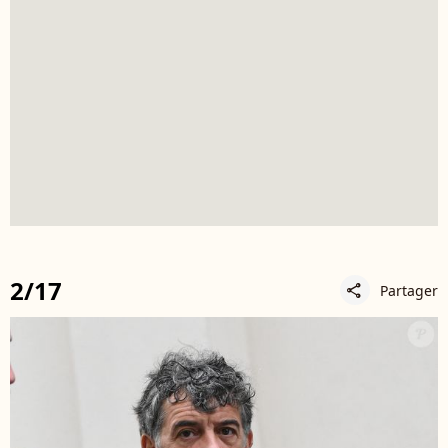
2/17
Partager
share