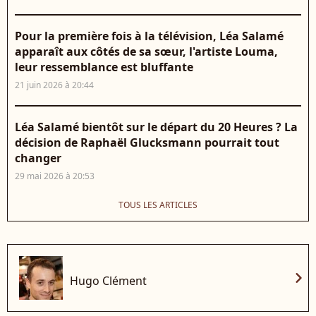
Pour la première fois à la télévision, Léa Salamé
apparaît aux côtés de sa sœur, l'artiste Louma,
leur ressemblance est bluffante
21 juin 2026 à 20:44
Léa Salamé bientôt sur le départ du 20 Heures ? La
décision de Raphaël Glucksmann pourrait tout
changer
29 mai 2026 à 20:53
TOUS LES ARTICLES
chevron_right
Hugo Clément