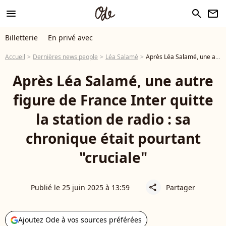
menu
search
newsletter
Billetterie
En privé avec
Accueil
Dernières news people
Léa Salamé
Après Léa Salamé, une autre figure de France Inter quitte la station de radio : sa chronique était pourtant "cruciale"
Après Léa Salamé, une autre
figure de France Inter quitte
la station de radio : sa
chronique était pourtant
"cruciale"
Publié le 25 juin 2025 à 13:59
Partager
share
Ajoutez Ode à vos sources préférées