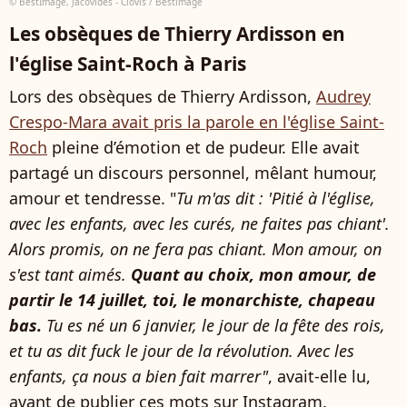
© BestImage, Jacovides - Clovis / Bestimage
Les obsèques de Thierry Ardisson en
l'église Saint-Roch à Paris
Lors des obsèques de Thierry Ardisson,
Audrey
Crespo-Mara avait pris la parole en l'église Saint-
Roch
pleine d’émotion et de pudeur. Elle avait
partagé un discours personnel, mêlant humour,
amour et tendresse. "
Tu m'as dit : 'Pitié à l'église,
avec les enfants, avec les curés, ne faites pas chiant'.
Alors promis, on ne fera pas chiant. Mon amour, on
s'est tant aimés.
Quant au choix, mon amour, de
partir le 14 juillet, toi, le monarchiste, chapeau
bas.
Tu es né un 6 janvier, le jour de la fête des rois,
et tu as dit fuck le jour de la révolution. Avec les
enfants, ça nous a bien fait marrer"
, avait-elle lu,
avant de publier ces mots sur Instagram.