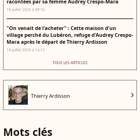
racontées par sa femme Audrey Crespo-Mara
16 juillet 2026 à 08:16
"On venait de l'acheter" : Cette maison d'un
village perché du Lubéron, refuge d'Audrey Crespo-
Mara après le départ de Thierry Ardisson
14 juillet 2026 à 14:12
TOUS LES ARTICLES
chevron_right
Thierry Ardisson
Mots clés