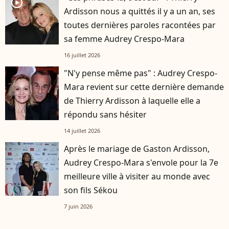
player2
Ardisson nous a quittés il y a un an, ses
toutes dernières paroles racontées par
sa femme Audrey Crespo-Mara
16 juillet 2026
"N'y pense même pas" : Audrey Crespo-
Mara revient sur cette dernière demande
de Thierry Ardisson à laquelle elle a
répondu sans hésiter
14 juillet 2026
Après le mariage de Gaston Ardisson,
Audrey Crespo-Mara s'envole pour la 7e
meilleure ville à visiter au monde avec
son fils Sékou
7 juin 2026