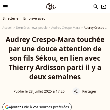
menu
search
newsletter
Billetterie
En privé avec
Accueil
Dernières news people
Audrey Crespo-Mara
Audrey Crespo-Mara touchée par une douce attention de son fils Sékou, en lien avec Thierry Ardisson parti il y a deux semaines
Audrey Crespo-Mara touchée
par une douce attention de
son fils Sékou, en lien avec
Thierry Ardisson parti il y a
deux semaines
Publié le 28 juillet 2025 à 17:20
Partager
share
Ajoutez Ode à vos sources préférées