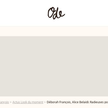
ançois
Actus Look du moment
Déborah François, Alice Belaïdi: Radieuses p