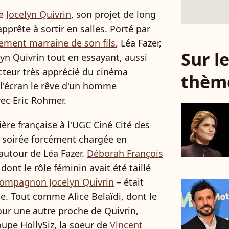
de
Jocelyn Quivrin
, son projet de long
apprête à sortir en salles. Porté par
ement marraine de son fils
, Léa Fazer,
Sur 
n Quivrin tout en essayant, aussi
acteur très apprécié du cinéma
thèm
 l'écran le rêve d'un homme
ec Eric Rohmer.
ère française à l'UGC Ciné Cité des
Une soirée forcément chargée en
autour de Léa Fazer.
Déborah François
dont le rôle féminin avait été taillé
ompagnon Jocelyn Quivrin
– était
ice. Tout comme Alice Belaïdi, dont le
pour une autre proche de Quivrin,
oupe HollySiz, la soeur de
Vincent