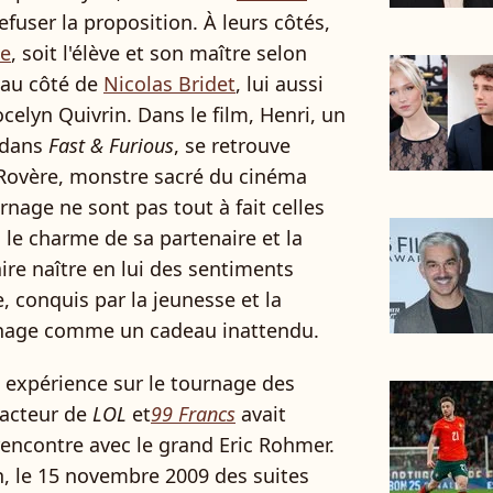
efuser la proposition. À leurs côtés,
le
, soit l'élève et son maître selon
 au côté de
Nicolas Bridet
, lui aussi
celyn Quivrin. Dans le film, Henri, un
r dans
Fast & Furious
, se retrouve
 Rovère, monstre sacré du cinéma
rnage ne sont pas tout à fait celles
s le charme de sa partenaire et la
ire naître en lui des sentiments
, conquis par la jeunesse et la
ournage comme un cadeau inattendu.
 expérience sur le tournage des
l'acteur de
LOL
et
99 Francs
avait
encontre avec le grand Eric Rohmer.
n, le 15 novembre 2009 des suites