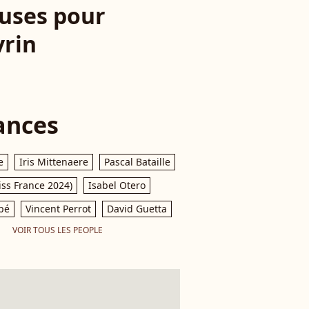
euses pour
vrin
ances
e
Iris Mittenaere
Pascal Bataille
iss France 2024)
Isabel Otero
pé
Vincent Perrot
David Guetta
VOIR TOUS LES PEOPLE