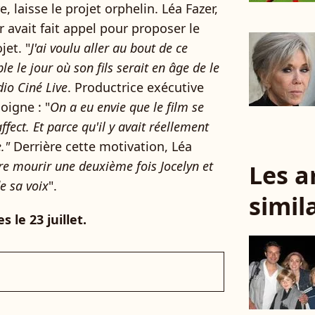
e, laisse le projet orphelin. Léa Fazer,
ur avait fait appel pour proposer le
jet. "
J'ai voulu aller au bout de ce
le le jour où son fils serait en âge de le
io Ciné Live
. Productrice exécutive
oigne : "
On a eu envie que le film se
fect. Et parce qu'il y avait réellement
."
Derrière cette motivation, Léa
ire mourir une deuxième fois Jocelyn et
Les a
e sa voix
".
simil
 le 23 juillet.