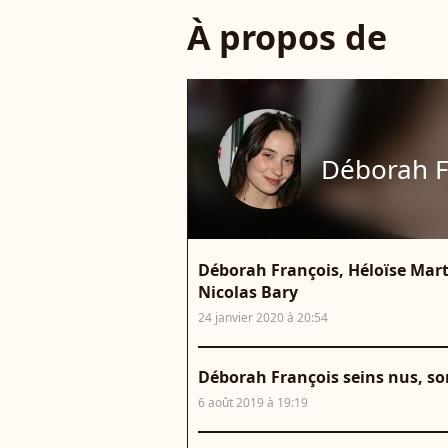
À propos de
Déborah F
Déborah François, Héloïse Mart
Nicolas Bary
24 janvier 2020 à 20:54
Déborah François seins nus, so
6 août 2019 à 19:19