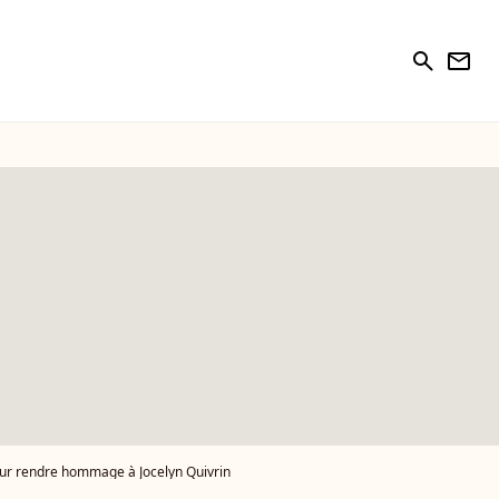
search
newsletter
our rendre hommage à Jocelyn Quivrin