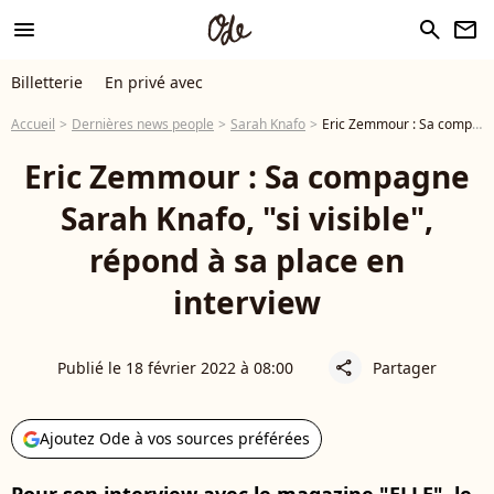
menu
search
newsletter
Billetterie
En privé avec
Accueil
Dernières news people
Sarah Knafo
Eric Zemmour : Sa compagne Sarah Knafo, "si visible", répond à sa place en interview
Eric Zemmour : Sa compagne
Sarah Knafo, "si visible",
répond à sa place en
interview
Publié le 18 février 2022 à 08:00
Partager
share
Ajoutez Ode à vos sources préférées