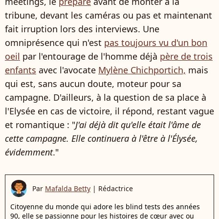
meetings, le
prépare
avant de monter à la
tribune, devant les caméras ou pas et maintenant
fait irruption lors des interviews. Une
omniprésence qui n'est
pas toujours vu d'un bon
oeil
par l'entourage de l'homme déjà
père de trois
enfants
avec l'avocate
Mylène Chichportich,
mais
qui est, sans aucun doute, moteur pour sa
campagne. D'ailleurs, à la question de sa place à
l'Elysée en cas de victoire, il répond, restant vague
et romantique : "
J'ai déjà dit qu'elle était l'âme de
cette campagne. Elle continuera à l'être à l'Élysée,
évidemment
."
Par
Mafalda Betty
|
Rédactrice
Citoyenne du monde qui adore les blind tests des années
90, elle se passionne pour les histoires de cœur avec ou