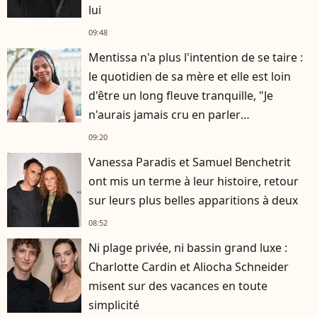
lui
09:48
Mentissa n'a plus l'intention de se taire :
le quotidien de sa mère et elle est loin
d'être un long fleuve tranquille, "Je
n'aurais jamais cru en parler
publiquement"
09:20
Vanessa Paradis et Samuel Benchetrit
ont mis un terme à leur histoire, retour
sur leurs plus belles apparitions à deux
08:52
Ni plage privée, ni bassin grand luxe :
Charlotte Cardin et Aliocha Schneider
misent sur des vacances en toute
simplicité