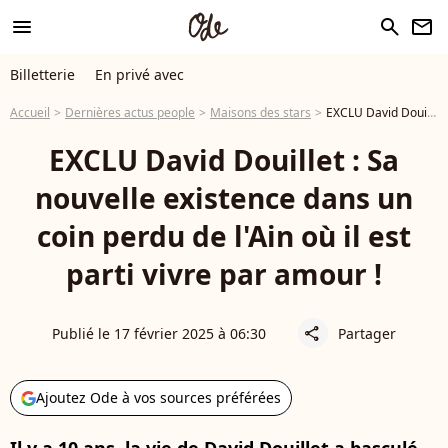
menu
search
newsletter
Billetterie
En privé avec
Accueil
Dernières actus people
Maisons des stars
EXCLU David Douillet : Sa nouvelle existence dans un coin perdu de l'Ain où il est parti vivre par amour !
EXCLU David Douillet : Sa
nouvelle existence dans un
coin perdu de l'Ain où il est
parti vivre par amour !
Publié le 17 février 2025 à 06:30
Partager
share
Ajoutez Ode à vos sources préférées