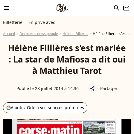
menu
search
newsletter
Billetterie
En privé avec
Accueil
Dernières news people
Hélène Fillières
Hélène Fillières s'est mariée : La star de Mafiosa a dit oui à Matthieu Tarot
Hélène Fillières s'est mariée
: La star de Mafiosa a dit oui
à Matthieu Tarot
Publié le 28 juillet 2014 à 14:36
Partager
share
Ajoutez Ode à vos sources préférées