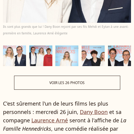
Ils sont plus grands que lui ! Dany Boon rejoint par ses fils Mehdi et Eytan à une avant-
première en famille, Laurence Arné élégante
VOIR LES 26 PHOTOS
C'est sûrement l'un de leurs films les plus
personnels : mercredi 26 juin,
Dany Boon
et sa
compagne
Laurence Arné
seront à l'affiche de
La
Famille Hennedricks
, une comédie réalisée par