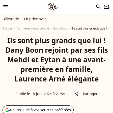
menu
search
newsletter
Billetterie
En privé avec
Accueil
Dernières news people
Dany Boon
Ils sont plus grands que lui ! Dany Boon rejoint par ses fils Mehdi et Eytan à une avant-première en famille, Laurence Arné élégante
Ils sont plus grands que lui !
Dany Boon rejoint par ses fils
Mehdi et Eytan à une avant-
première en famille,
Laurence Arné élégante
Publié le 19 juin 2024 à 21:54
Partager
share
Ajoutez Ode à vos sources préférées