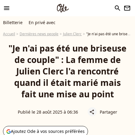
menu
search
newsletter
Billetterie
En privé avec
Accueil
Dernières news people
Julien Clerc
"Je n'ai pas été une briseuse de couple" : La femme de Julien Clerc l'a rencontré quand il était marié mais fait une mise au point
"Je n'ai pas été une briseuse
de couple" : La femme de
Julien Clerc l'a rencontré
quand il était marié mais
fait une mise au point
Publié le 28 août 2025 à 06:36
Partager
share
Ajoutez Ode à vos sources préférées