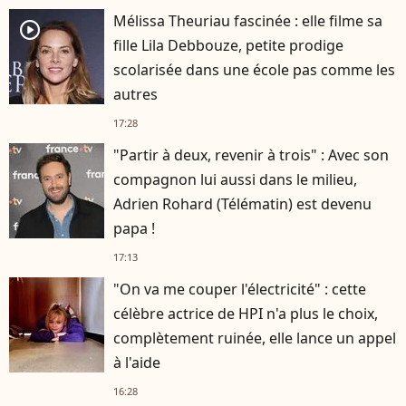
Mélissa Theuriau fascinée : elle filme sa
player2
fille Lila Debbouze, petite prodige
scolarisée dans une école pas comme les
autres
17:28
"Partir à deux, revenir à trois" : Avec son
compagnon lui aussi dans le milieu,
Adrien Rohard (Télématin) est devenu
papa !
17:13
"On va me couper l'électricité" : cette
célèbre actrice de HPI n'a plus le choix,
complètement ruinée, elle lance un appel
à l'aide
16:28