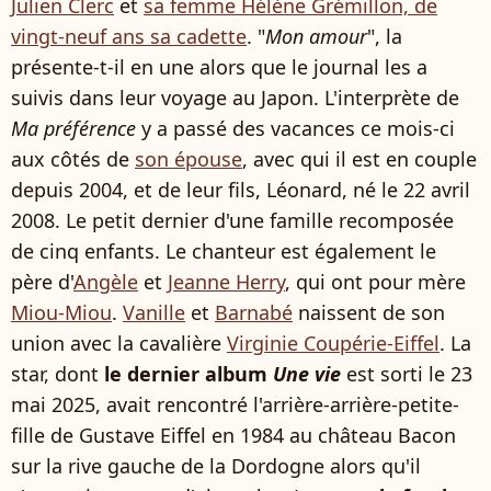
Julien Clerc
et
sa femme Hélène Grémillon, de
vingt-neuf ans sa cadette
. "
Mon amour
", la
présente-t-il en une alors que le journal les a
suivis dans leur voyage au Japon. L'interprète de
Ma préférence
y a passé des vacances ce mois-ci
aux côtés de
son épouse
, avec qui il est en couple
depuis 2004, et de leur fils, Léonard, né le 22 avril
2008. Le petit dernier d'une famille recomposée
de cinq enfants. Le chanteur est également le
père d'
Angèle
et
Jeanne Herry
, qui ont pour mère
Miou-Miou
.
Vanille
et
Barnabé
naissent de son
union avec la cavalière
Virginie Coupérie-Eiffel
. La
star, dont
le dernier album
Une vie
est sorti le 23
mai 2025, avait rencontré l'arrière-arrière-petite-
fille de Gustave Eiffel en 1984 au château Bacon
sur la rive gauche de la Dordogne alors qu'il