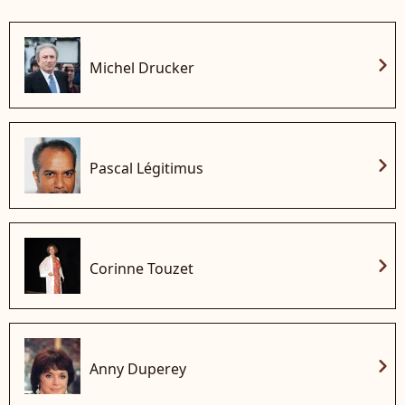
chevron_right
Michel Drucker
chevron_right
Pascal Légitimus
chevron_right
Corinne Touzet
chevron_right
Anny Duperey