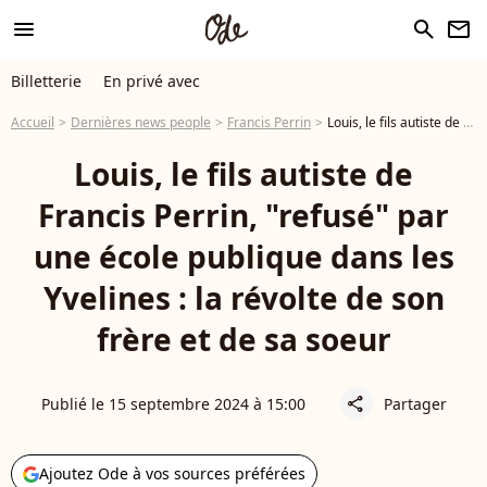
menu
search
newsletter
Billetterie
En privé avec
Accueil
Dernières news people
Francis Perrin
Louis, le fils autiste de Francis Perrin, "refusé" par une école publique dans les Yvelines : la révolte de son frère et de sa soeur
Louis, le fils autiste de
Francis Perrin, "refusé" par
une école publique dans les
Yvelines : la révolte de son
frère et de sa soeur
Publié le 15 septembre 2024 à 15:00
Partager
share
Ajoutez Ode à vos sources préférées