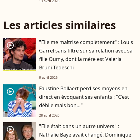
13 avril 2026
Les articles similaires
"Elle me maîtrise complètement" : Louis
player2
Garrel sans filtre sur sa relation avec sa
fille Oumy, dont la mère est Valeria
Bruni-Tedeschi
9 avril 2026
Faustine Bollaert perd ses moyens en
player2
direct en évoquant ses enfants : "C’est
débile mais bon…"
28 avril 2026
"Elle était dans un autre univers" :
player2
Nathalie Baye avait changé, Dominique