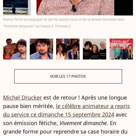
Francis Perrin accompagné de son fils autiste Louis et de sa femme Gersende dans
"Vivement dimanche" sur France 3. © France 3
VOIR LES 17 PHOTOS
Michel Drucker
est de retour ! Après une longue
pause bien méritée,
le célèbre animateur a repris
du service ce dimanche 15 septembre 2024
avec
son émission fétiche,
Vivement dimanche
. En
grande forme pour reprendre sa case horaire du