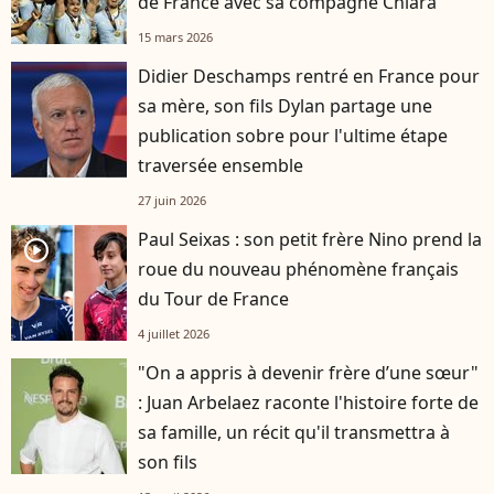
de France avec sa compagne Chiara
15 mars 2026
Didier Deschamps rentré en France pour
sa mère, son fils Dylan partage une
publication sobre pour l'ultime étape
traversée ensemble
27 juin 2026
Paul Seixas : son petit frère Nino prend la
player2
roue du nouveau phénomène français
du Tour de France
4 juillet 2026
"On a appris à devenir frère d’une sœur"
: Juan Arbelaez raconte l'histoire forte de
sa famille, un récit qu'il transmettra à
son fils