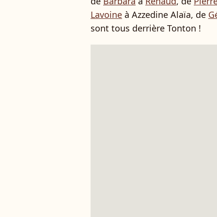
de
Barbara
à
Renaud
, de
Pierre
Lavoine
à Azzedine Alaïa, de
G
sont tous derrière Tonton !