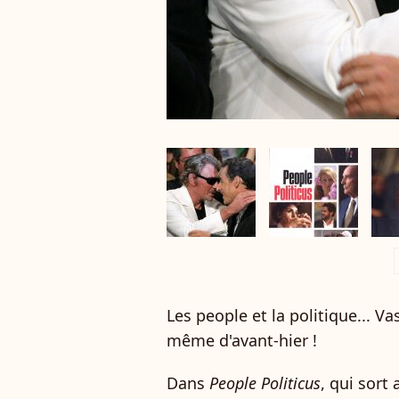
a
Les people et la politique... Va
même d'avant-hier !
Dans
People Politicus
, qui sort