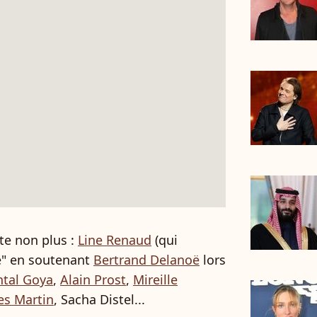
te non plus :
Line Renaud
(qui
té" en soutenant
Bertrand Delanoë
lors
tal Goya
,
Alain Prost
,
Mireille
es Martin
, Sacha Distel...