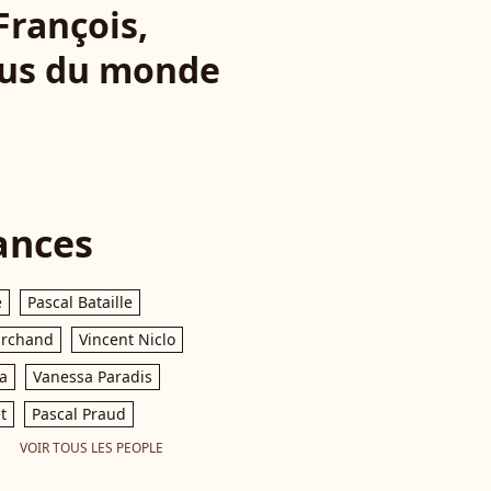
François,
sous du monde
ances
e
Pascal Bataille
archand
Vincent Niclo
a
Vanessa Paradis
t
Pascal Praud
VOIR TOUS LES PEOPLE