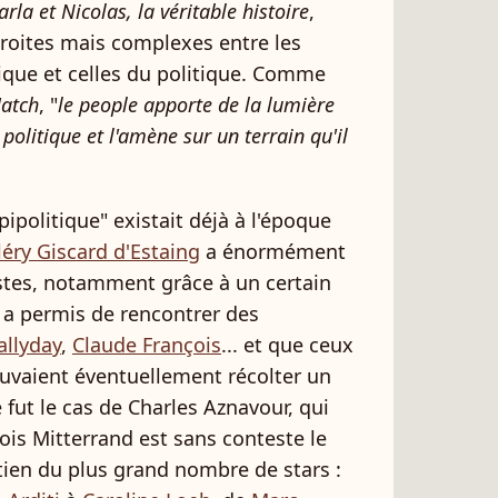
arla et Nicolas, la véritable histoire
,
troites mais complexes entre les
ique et celles du politique. Comme
Match
, "
le people apporte de la lumière
 politique et l'amène sur un terrain qu'il
pipolitique" existait déjà à l'époque
léry Giscard d'Estaing
a énormément
istes, notamment grâce à un certain
i a permis de rencontrer des
allyday
,
Claude François
... et que ceux
pouvaient éventuellement récolter un
 fut le cas de Charles Aznavour, qui
ois Mitterrand est sans conteste le
tien du plus grand nombre de stars :