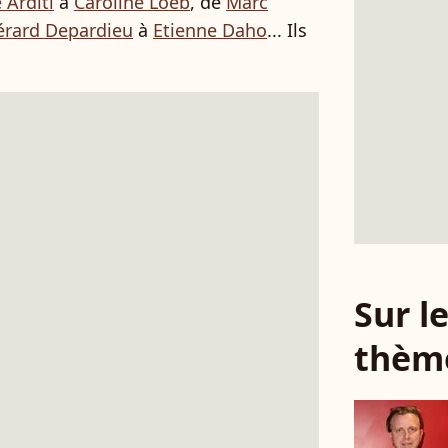
 Arditi
à
Caroline Loeb
, de
Marc
érard Depardieu
à
Etienne Daho
... Ils
Sur 
thèm