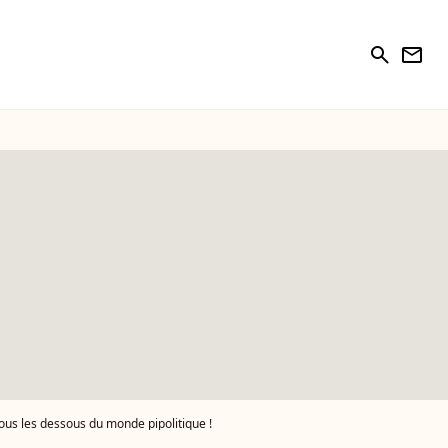
search
newsletter
tous les dessous du monde pipolitique !