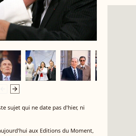
rrow_left
arrow_right
ste sujet qui ne date pas d'hier, ni
 aujourd'hui aux Editions du Moment,