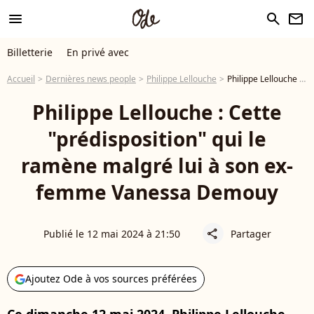
menu
search
newsletter
Billetterie
En privé avec
Accueil
Dernières news people
Philippe Lellouche
Philippe Lellouche : Cette "prédisposition" qui le ramène malgré lui à son ex-femme Vanessa Demouy
Philippe Lellouche : Cette
"prédisposition" qui le
ramène malgré lui à son ex-
femme Vanessa Demouy
Publié le 12 mai 2024 à 21:50
Partager
share
Ajoutez Ode à vos sources préférées