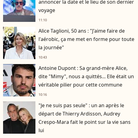
annoncer la date et le lieu de son dernier
voyage
11:10
Alice Taglioni, 50 ans : "J'aime faire de
player2
l'aérobic, ça me met en forme pour toute
la journée"
10:43
Antoine Dupont : Sa grand-mère Alice,
dite "Mimy", nous a quittés... Elle était un
véritable pilier pour cette commune
10:16
"Je ne suis pas seule" : un an après le
départ de Thierry Ardisson, Audrey
Crespo-Mara fait le point sur la vie sans
lui