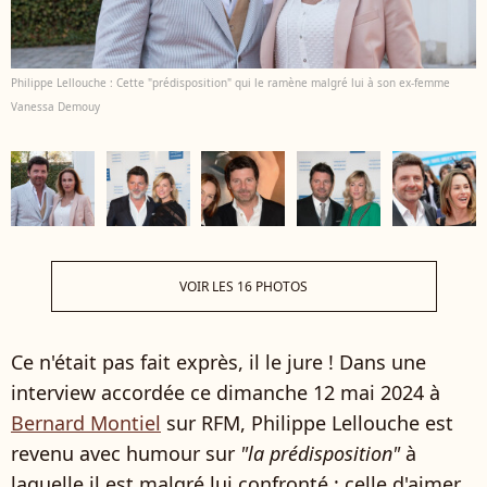
Philippe Lellouche : Cette "prédisposition" qui le ramène malgré lui à son ex-femme
Vanessa Demouy
VOIR LES 16 PHOTOS
Ce n'était pas fait exprès, il le jure ! Dans une
interview accordée ce dimanche 12 mai 2024 à
Bernard Montiel
sur RFM, Philippe Lellouche est
revenu avec humour sur
"la prédisposition"
à
laquelle il est malgré lui confronté : celle d'aimer