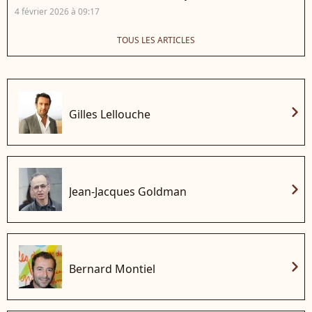
4 février 2026 à 09:17
TOUS LES ARTICLES
chevron_right
Gilles Lellouche
chevron_right
Jean-Jacques Goldman
chevron_right
Bernard Montiel