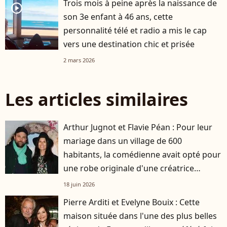
Trois mois à peine après la naissance de
player2
son 3e enfant à 46 ans, cette
personnalité télé et radio a mis le cap
vers une destination chic et prisée
2 mars 2026
Les articles similaires
Arthur Jugnot et Flavie Péan : Pour leur
mariage dans un village de 600
habitants, la comédienne avait opté pour
une robe originale d'une créatrice
française
18 juin 2026
Pierre Arditi et Evelyne Bouix : Cette
maison située dans l'une des plus belles