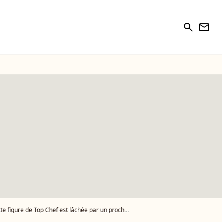
search
newsletter
re de Top Chef est lâchée par un proche collaborateur