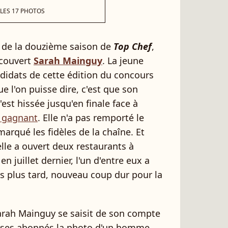
 LES 17 PHOTOS
on de la douzième saison de
Top Chef
,
écouvert
Sarah Mainguy
. La jeune
idats de cette édition du concours
ue l'on puisse dire, c'est que son
s'est hissée jusqu'en finale face à
 gagnant
. Elle n'a pas remporté le
marqué les fidèles de la chaîne. Et
elle a ouvert deux restaurants à
 en juillet dernier, l'un d'entre eux a
is plus tard, nouveau coup dur pour la
Sarah Mainguy se saisit de son compte
c ses abonnés la photo d'un homme