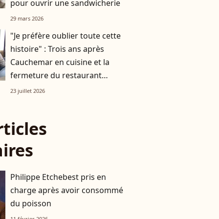
pour ouvrir une sandwicherie
29 mars 2026
"Je préfère oublier toute cette
histoire" : Trois ans après
Cauchemar en cuisine et la
fermeture du restaurant
familial, que deviennent
23 juillet 2026
Isabelle et Jeffrey ?
rticles
aires
Philippe Etchebest pris en
charge après avoir consommé
du poisson
11 février 2026