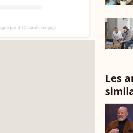
tagée par 🌶 (@sarahmainguy)
Les a
simil