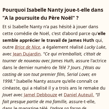
Pourquoi Isabelle Nanty joue-t-elle dans
"A la poursuite du Père Noël" ?
Et si Isabelle Nanty n'a pas hésité à jouer dans
cette comédie de Noël, c'est d'abord parce qu'
elle
semble apprécier le travail de James Huth
qui,
outre
Brice de Nice
, a également réalisé
Lucky Luke
,
avec
Jean Dujardin
.
"Ce qui m'emballait, c'était de
tourner de nouveau avec James Huth,
assure l'actrice
dans le dernier numéro de
Télé 7 Jours
.
J'étais au
casting de son tout premier film, Serial Lover, en
1998."
Isabelle Nanty assure qu'elle connaît ce
cinéaste, qui a réalisé il y a trois ans le remake du
Jouet
avec
Jamel Debbouze
et
Daniel Auteuil.
"Il
fait presque partie de ma famille,
assure-t-elle,
dans le magazine télé.
J'adore sa façon de