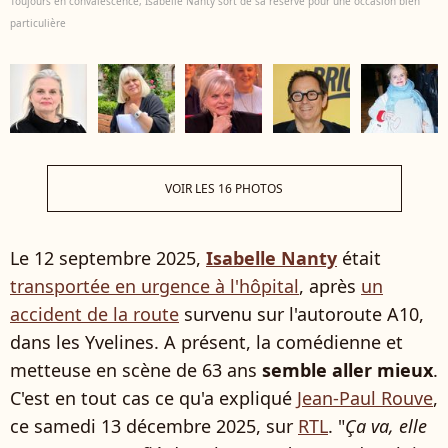
Toujours en convalescence, Isabelle Nanty sort de sa réserve pour une occasion bien
particulière
VOIR LES 16 PHOTOS
Le 12 septembre 2025,
Isabelle Nanty
était
transportée en urgence à l'hôpital
, après
un
accident de la route
survenu sur l'autoroute A10,
dans les Yvelines. A présent, la comédienne et
metteuse en scène de 63 ans
semble aller mieux
.
C'est en tout cas ce qu'a expliqué
Jean-Paul Rouve
,
ce samedi 13 décembre 2025, sur
RTL
. "
Ça va, elle