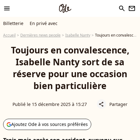
menu
search
newsletter
Billetterie
En privé avec
Accueil
Dernières news people
Isabelle Nanty
Toujours en convalescence, Isabelle Nanty sort de sa réserve pour une occasion bien particulière
Toujours en convalescence,
Isabelle Nanty sort de sa
réserve pour une occasion
bien particulière
Publié le 15 décembre 2025 à 15:27
Partager
share
Ajoutez Ode à vos sources préférées