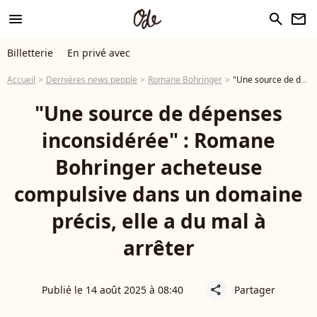
menu
search
newsletter
Billetterie
En privé avec
Accueil
Dernières news people
Romane Bohringer
"Une source de dépenses inconsidérée" : Romane Bohringer acheteuse compulsive dans un domaine précis, elle a du mal à arrêter
"Une source de dépenses
inconsidérée" : Romane
Bohringer acheteuse
compulsive dans un domaine
précis, elle a du mal à
arrêter
Publié le 14 août 2025 à 08:40
Partager
share