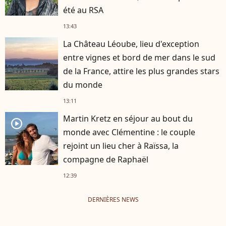
été au RSA
13:43
La Château Léoube, lieu d'exception
entre vignes et bord de mer dans le sud
de la France, attire les plus grandes stars
du monde
13:11
Martin Kretz en séjour au bout du
player2
monde avec Clémentine : le couple
rejoint un lieu cher à Raïssa, la
compagne de Raphaël
12:39
DERNIÈRES NEWS