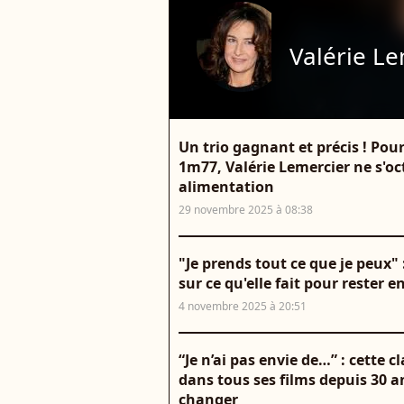
Valérie Le
Un trio gagnant et précis ! Pou
1m77, Valérie Lemercier ne s'oc
alimentation
29 novembre 2025 à 08:38
"Je prends tout ce que je peux" 
sur ce qu'elle fait pour rester 
4 novembre 2025 à 20:51
“Je n’ai pas envie de…” : cette 
dans tous ses films depuis 30 a
changer