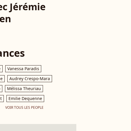
ec Jérémie
ien
ances
e
Vanessa Paradis
le
Audrey Crespo-Mara
o
Mélissa Theuriau
t
Emilie Dequenne
VOIR TOUS LES PEOPLE