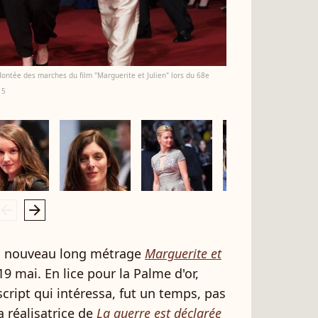
Montée des marches du film "Marguerite et Julien" lors du 68e
15
rrow_left
arrow_right
n nouveau long métrage
Marguerite et
9 mai. En lice pour la Palme d'or,
cript qui intéressa, fut un temps, pas
La réalisatrice de
La guerre est déclarée