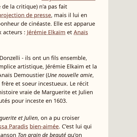
e la critique) n'a pas fait
projection de presse
, mais il lui en
bonheur de cinéaste. Elle est apparue
x acteurs :
Jérémie Elkaïm
et
Anaïs
nzelli - ils ont un fils ensemble,
plice artistique, Jérémie Elkaïm et la
naïs Demoustier (
Une nouvelle amie
,
frère et soeur incestueux. Le récit
histoire vraie de Marguerite et Julien
cutés pour inceste en 1603.
uerite et Julien
, on a pu croiser
sa Paradis
bien-aimée
. C'est lui qui
chanson
Ton grain de beauté
qu'on