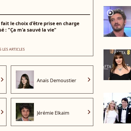
player2
fait le choix d'être prise en charge
é : "Ça m'a sauvé la vie"
 LES ARTICLES
vron_right
chevron_right
Anaïs Demoustier
vron_right
chevron_right
Jérémie Elkaïm