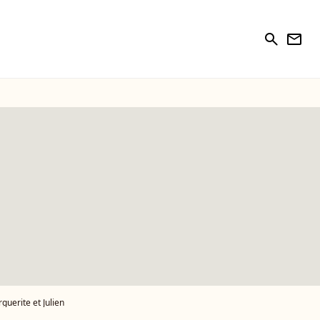
search
newsletter
guerite et Julien