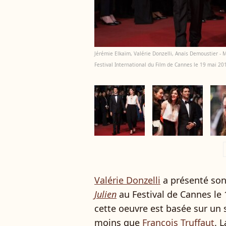
Jérémie Elkaïm, Valérie Donzelli, Anaïs Demoustier - 
Festival International du Film de Cannes le 19 mai 20
a
Valérie Donzelli
a présenté so
Julien
au Festival de Cannes le 1
cette oeuvre est basée sur un s
moins que
François Truffaut
. 