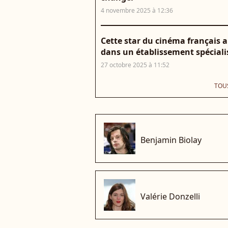
4 novembre 2025 à 12:36
Cette star du cinéma français a 
dans un établissement spécialis
27 octobre 2025 à 11:52
TOUS
che
Benjamin Biolay
che
Valérie Donzelli