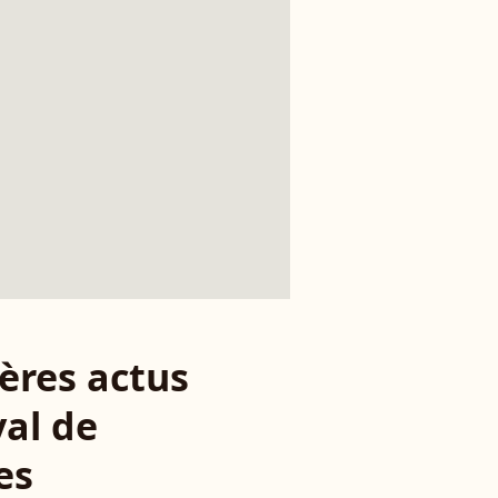
ères actus
val de
es