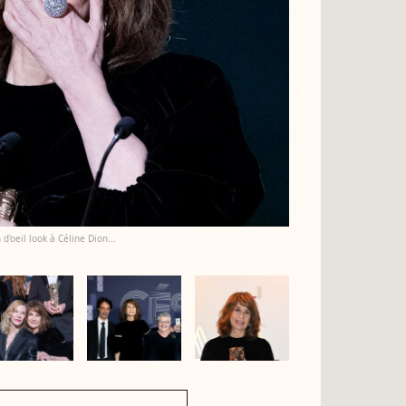
d'oeil look à Céline Dion...