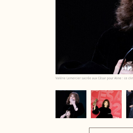
Valérie Lemercier sacrée aux César pour Aline : ce clin 