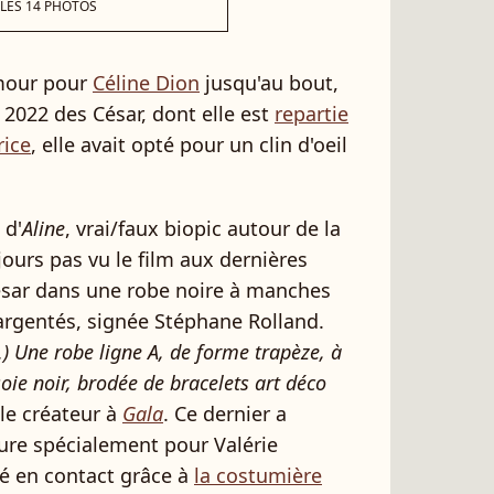
 LES 14 PHOTOS
mour pour
Céline Dion
jusqu'au bout,
n 2022 des César, dont elle est
repartie
rice
, elle avait opté pour un clin d'oeil
 d'
Aline
, vrai/faux biopic autour de la
ujours pas vu le film aux dernières
César dans une robe noire à manches
argentés, signée Stéphane Rolland.
..) Une robe ligne A, de forme trapèze, à
oie noir, brodée de bracelets art déco
 le créateur à
Gala
. Ce dernier a
ure spécialement pour Valérie
tré en contact grâce à
la costumière