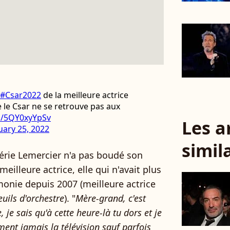
#Csar2022
de la meilleure actrice
 le Csar ne se retrouve pas aux
om/5QY0xyYpSv
Les a
uary 25, 2022
simil
alérie Lemercier n'a pas boudé son
 meilleure actrice, elle qui n'avait plus
onie depuis 2007 (meilleure actrice
euils d'orchestre
). "
Mère-grand, c'est
e sais qu'à cette heure-là tu dors et je
ment jamais la télévision sauf parfois