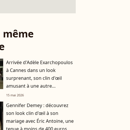
le même
e
Arrivée d'Adèle Exarchopoulos
à Cannes dans un look
surprenant, son clin d'œil
amusant à une autre
personnalité du cinéma
15 mai 2026
Gennifer Demey : découvrez
son look clin d'œil à son
mariage avec Éric Antoine, une
tenue à moins de 400 euros