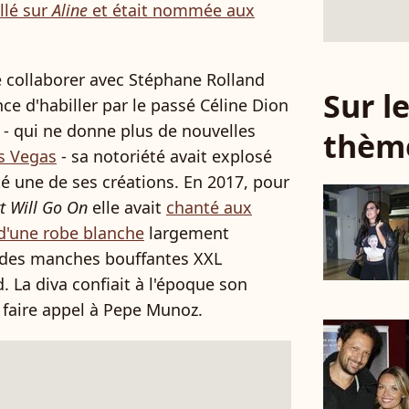
illé sur
Aline
et était nommée aux
de collaborer avec Stéphane Rolland
Sur 
ce d'habiller par le passé Céline Dion
e - qui ne donne plus de nouvelles
thèm
s Vegas
- sa notoriété avait explosé
té une de ses créations. En 2017, pour
t Will Go On
elle avait
chanté aux
d'une robe blanche
largement
c des manches bouffantes XXL
 La diva confiait à l'époque son
 faire appel à Pepe Munoz.