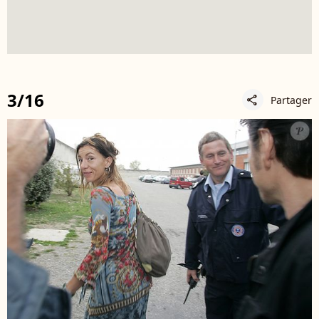
3/16
Partager
share