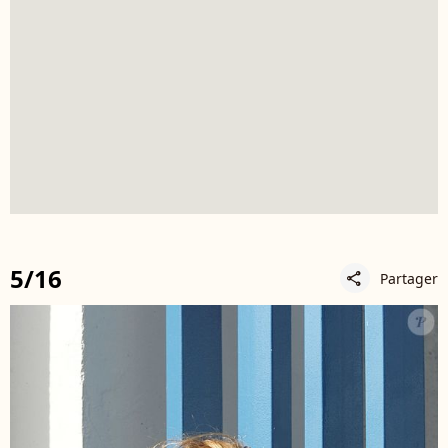
5/16
Partager
share