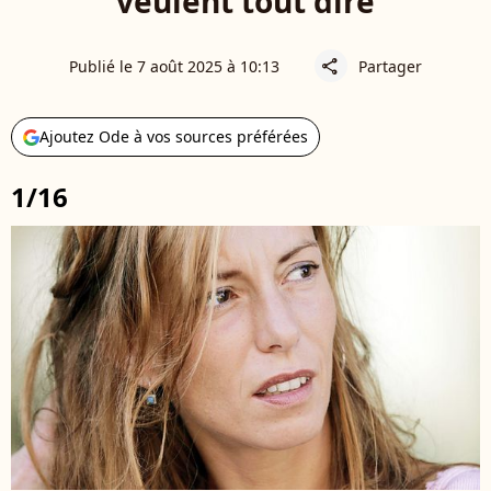
veulent tout dire
Publié le 7 août 2025 à 10:13
Partager
share
Ajoutez Ode à vos sources préférées
1/16