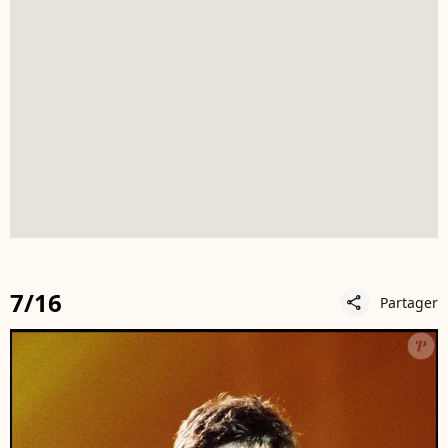
7/16
Partager
share