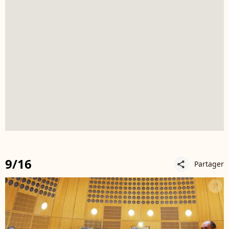
9/16
Partager
share