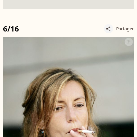
6/16
Partager
share