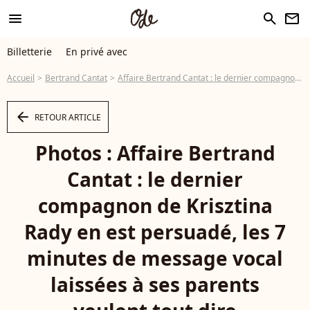
menu
search
newsletter
Billetterie
En privé avec
Accueil
Bertrand Cantat
Affaire Bertrand Cantat : le dernier compagnon de Krisztina Rady en est persuadé, les 7 minutes de message vocal laissées à ses parents veulent tout dire
arrow_left
RETOUR ARTICLE
Photos : Affaire Bertrand
Cantat : le dernier
compagnon de Krisztina
Rady en est persuadé, les 7
minutes de message vocal
laissées à ses parents