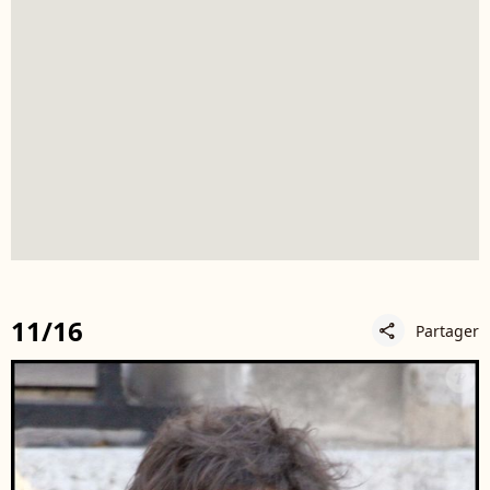
11/16
Partager
share