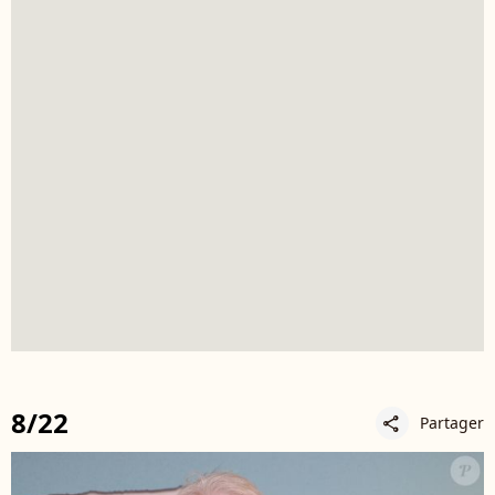
8/22
Partager
share