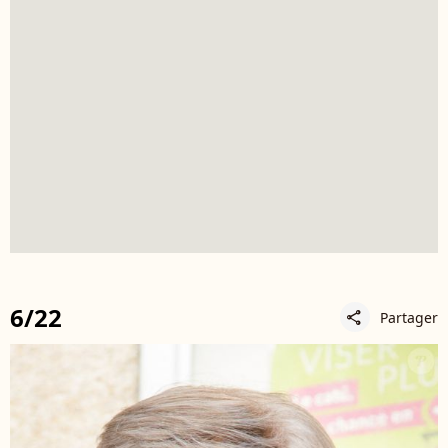
6/22
Partager
share