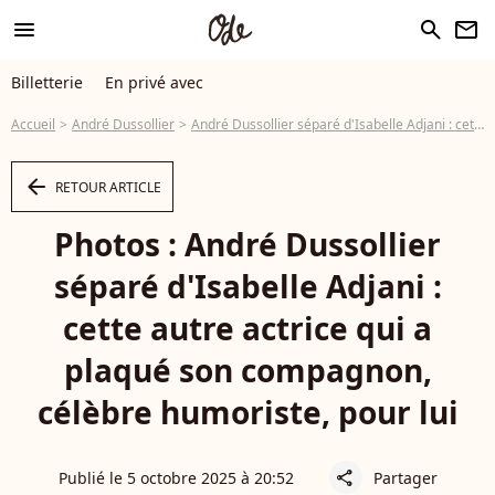
menu
search
newsletter
Billetterie
En privé avec
Accueil
André Dussollier
André Dussollier séparé d'Isabelle Adjani : cette autre actrice qui a plaqué son compagnon, célèbre humoriste, pour lui
arrow_left
RETOUR ARTICLE
Photos : André Dussollier
séparé d'Isabelle Adjani :
cette autre actrice qui a
plaqué son compagnon,
célèbre humoriste, pour lui
Publié le 5 octobre 2025 à 20:52
Partager
share