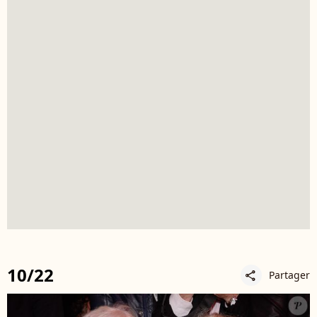
10/22
Partager
share