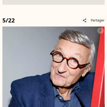
5/22
Partager
share