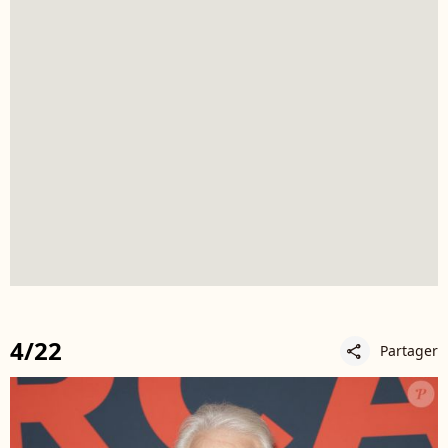
4/22
Partager
share