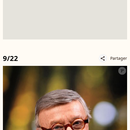
9/22
Partager
share