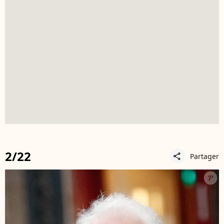
2/22
Partager
share