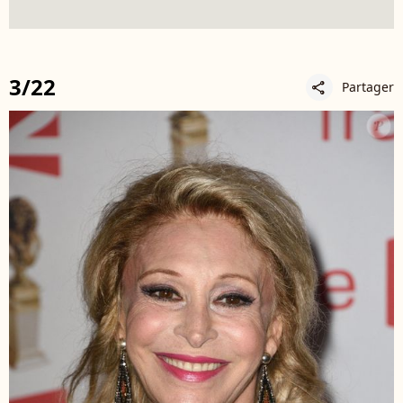
3/22
Partager
share