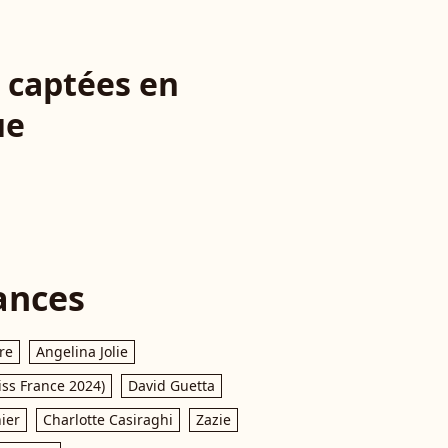
s captées en
ue
ances
re
Angelina Jolie
iss France 2024)
David Guetta
ier
Charlotte Casiraghi
Zazie