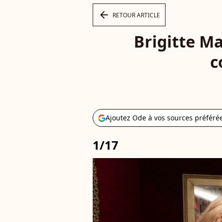
arrow_left
RETOUR ARTICLE
Brigitte Ma
c
Ajoutez Ode à vos sources préféré
1/17