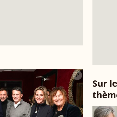
Sur 
thèm