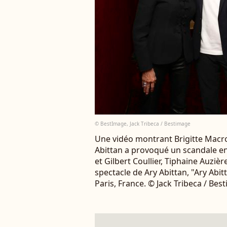
© BestImage, Jack Tribeca / Bestimage
Une vidéo montrant Brigitte Macron
Abittan a provoqué un scandale en 
et Gilbert Coullier, Tiphaine Auziè
spectacle de Ary Abittan, "Ary Abi
Paris, France. © Jack Tribeca / Bes