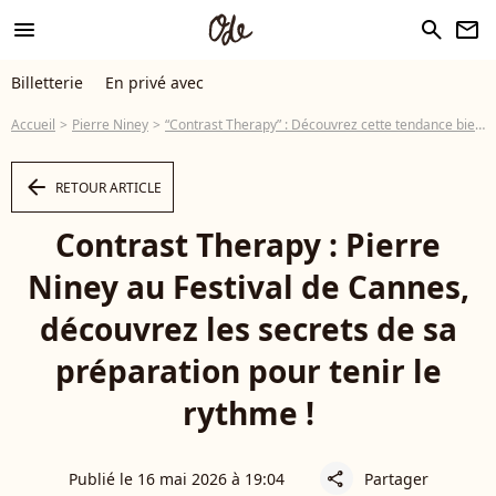
menu
search
newsletter
Billetterie
En privé avec
Accueil
Pierre Niney
“Contrast Therapy” : Découvrez cette tendance bien être adoptée par Pierre Niney, qui l’aide peut-être à tenir le rythme pendant le Festival de Cannes
arrow_left
RETOUR ARTICLE
Contrast Therapy : Pierre
Niney au Festival de Cannes,
découvrez les secrets de sa
préparation pour tenir le
rythme !
Publié le 16 mai 2026 à 19:04
Partager
share