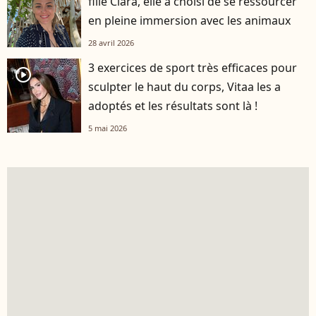
fille Clara, elle a choisi de se ressourcer
en pleine immersion avec les animaux
28 avril 2026
3 exercices de sport très efficaces pour
player2
sculpter le haut du corps, Vitaa les a
adoptés et les résultats sont là !
5 mai 2026