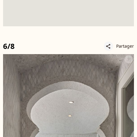
6/8
Partager
share