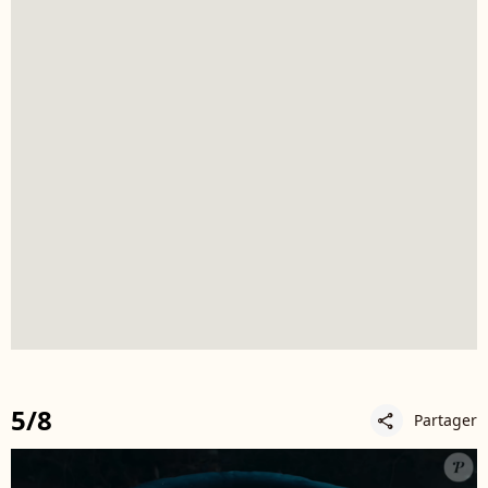
5/8
Partager
share