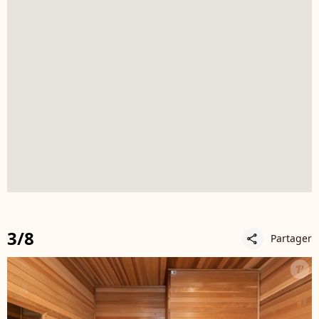
3/8
Partager
share