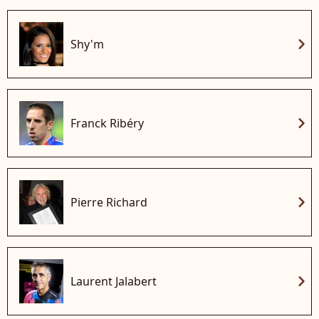
chevron_right
Shy'm
chevron_right
Franck Ribéry
chevron_right
Pierre Richard
chevron_right
Laurent Jalabert