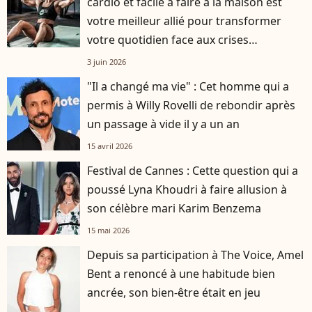
cardio et facile à faire à la maison est
votre meilleur allié pour transformer
votre quotidien face aux crises
d’angoisse
3 juin 2026
"Il a changé ma vie" : Cet homme qui a
permis à Willy Rovelli de rebondir après
un passage à vide il y a un an
15 avril 2026
Festival de Cannes : Cette question qui a
poussé Lyna Khoudri à faire allusion à
son célèbre mari Karim Benzema
15 mai 2026
Depuis sa participation à The Voice, Amel
Bent a renoncé à une habitude bien
ancrée, son bien-être était en jeu