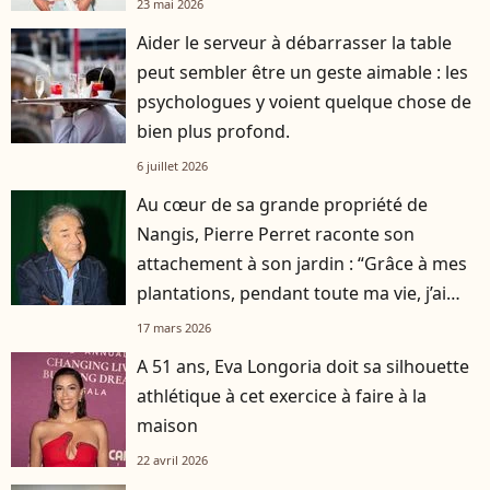
23 mai 2026
Aider le serveur à débarrasser la table
peut sembler être un geste aimable : les
psychologues y voient quelque chose de
bien plus profond.
6 juillet 2026
Au cœur de sa grande propriété de
Nangis, Pierre Perret raconte son
attachement à son jardin : “Grâce à mes
plantations, pendant toute ma vie, j’ai
bien mangé”
17 mars 2026
A 51 ans, Eva Longoria doit sa silhouette
athlétique à cet exercice à faire à la
maison
22 avril 2026