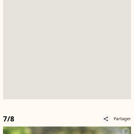
7/8
Partager
share